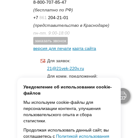
8-800-707-85-47
(бесплатно по РФ)
+7
861
204-21-01
(представительство в Краснодаре)
пн-пт. 9:00-18:00
заказать звонок
версия для печати
карта сайта
Для заявок:
21@21vek-220v.ru
Для комм. предложений:
inf.21@yandex.ru
Уведомление об использовании cookie-
Для светотехники:
файлов
svet.21vek@mail.ru
Мы используем cookie-файлы для
персонализации контента, улучшения
пользовательского опыта и сбора
MAX:
ссылка для связи
статистики.
Продолжая использовать данный сайт, вы
соглашаетесь с
Политикой использования