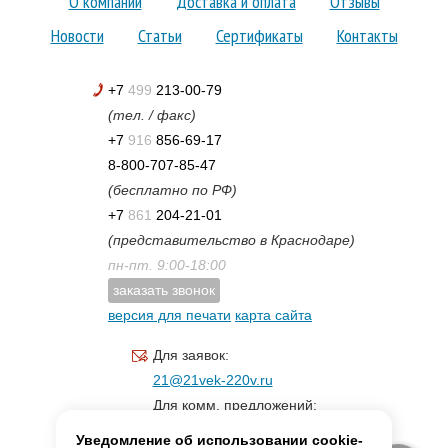
О компании
Доставка и оплата
Отзывы
Новости
Статьи
Сертификаты
Контакты
+7
499
213-00-79
(тел. / факс)
+7
916
856-69-17
8-800-707-85-47
(бесплатно по РФ)
+7
861
204-21-01
(представительство в Краснодаре)
пн-пт. 9:00-18:00
заказать звонок
версия для печати
карта сайта
Для заявок:
21@21vek-220v.ru
Для комм. предложений:
inf.21@yandex.ru
Уведомление об использовании cookie-