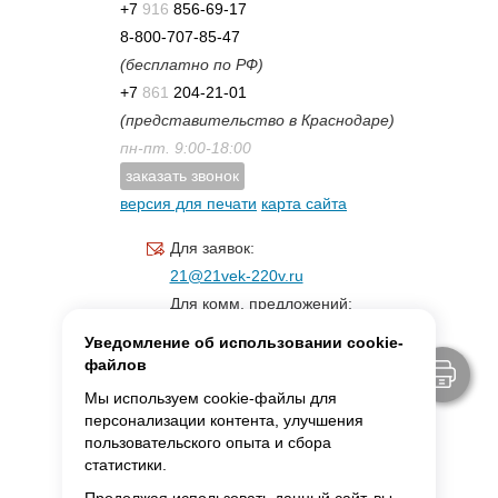
+7
916
856-69-17
8-800-707-85-47
(бесплатно по РФ)
+7
861
204-21-01
(представительство в Краснодаре)
пн-пт. 9:00-18:00
заказать звонок
версия для печати
карта сайта
Для заявок:
21@21vek-220v.ru
Для комм. предложений:
inf.21@yandex.ru
Уведомление об использовании cookie-
Для светотехники:
файлов
svet.21vek@mail.ru
Мы используем cookie-файлы для
персонализации контента, улучшения
пользовательского опыта и сбора
MAX:
ссылка для связи
статистики.