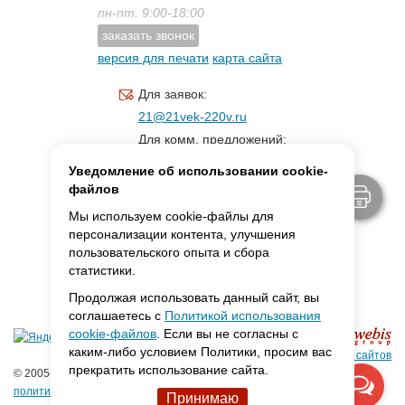
пн-пт. 9:00-18:00
заказать звонок
версия для печати
карта сайта
Для заявок:
21@21vek-220v.ru
Для комм. предложений:
inf.21@yandex.ru
Уведомление об использовании cookie-
Для светотехники:
файлов
svet.21vek@mail.ru
Мы используем cookie-файлы для
персонализации контента, улучшения
пользовательского опыта и сбора
MAX:
ссылка для связи
статистики.
Продолжая использовать данный сайт, вы
соглашаетесь с
Политикой использования
cookie-файлов
. Если вы не согласны с
каким-либо условием Политики, просим вас
Создание сайтов
прекратить использование сайта.
© 2005-2026 ООО «Фарадей»
политика конфиденциальности
Принимаю