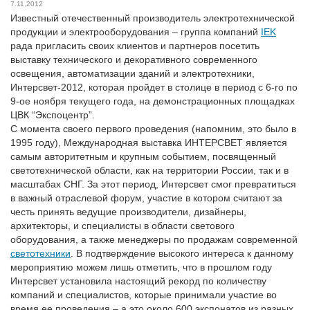
7.11.2012
Известный отечественный производитель электротехнической
продукции и электрооборудования – группа компаний
IEK
рада пригласить своих клиентов и партнеров посетить
выставку технического и декоративного современного
освещения, автоматизации зданий и электротехники,
Интерсвет-2012, которая пройдет в столице в период с 6-го по
9-ое ноября текущего года, на демонстрационных площадках
ЦВК “Экспоцентр”.
С момента своего первого проведения (напомним, это было в
1995 году), Международная выставка ИНТЕРСВЕТ является
самым авторитетным и крупным событием, посвященный
светотехнической области, как на территории России, так и в
масштабах СНГ. За этот период, Интерсвет смог превратиться
в важный отраслевой форум, участие в котором считают за
честь принять ведущие производители, дизайнеры,
архитекторы, и специалисты в области светового
оборудования, а также менеджеры по продажам современной
светотехники
. В подтверждение высокого интереса к данному
мероприятию можем лишь отметить, что в прошлом году
Интерсвет установила настоящий рекорд по количеству
компаний и специалистов, которые принимали участие во
время ее проведения – а это около 600 экспонатов из разных