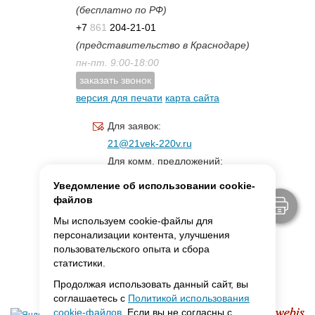
(бесплатно по РФ)
+7
861
204-21-01
(представительство в Краснодаре)
пн-пт. 9:00-18:00
заказать звонок
версия для печати
карта сайта
Для заявок:
21@21vek-220v.ru
Для комм. предложений:
inf.21@yandex.ru
Уведомление об использовании cookie-
Для светотехники:
файлов
svet.21vek@mail.ru
Мы используем cookie-файлы для
персонализации контента, улучшения
пользовательского опыта и сбора
MAX:
ссылка для связи
статистики.
Продолжая использовать данный сайт, вы
соглашаетесь с
Политикой использования
cookie-файлов
. Если вы не согласны с