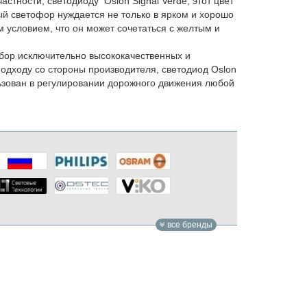
стности, светодиоду Oslon Signal Verde, этот цвет
й светофор нуждается не только в ярком и хорошо
м условием, что он может сочетаться с желтым и
бор исключительно высококачественных и
дходу со стороны производителя, светодиод Oslon
льзован в регулировании дорожного движения любой
все бренды