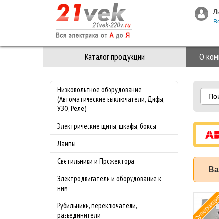
Л
В
Каталог продукции
О ком
Низковольтное оборудование
По
(Автоматические выключатели, Дифы,
УЗО, Реле)
Электрические щиты, шкафы, боксы
Лампы
Светильники и Прожектора
Ва
Электродвигатели и оборудование к
ним
Суперакци
мат ABB (АББ)
Рубильники, переключатели,
-4.0 50 кА с
разъединители
лируемой