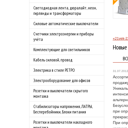
овой защитой
Светодиодная лента, дюралайт, неон,
 4.0А
гирлянды и трансформаторы
родаж!
Силовые автоматические выключатели
бности акции
Счетчики электроэнергии и приборы
«21vek-2
учёта
Новые
Комплектующие для светильников
ВС
Кабель силовой, провод
Электрика в стиле РЕТРО
31.07.201
Ассорти
Электрооборудование для офисов
продажу
Уникаль
Розетки и выключатели скрытого
интенси
монтажа
альтерн
Безусло
Стабилизаторы напряжения, ЛАТРЫ,
при опр
Бесперебойники, Блоки питания
прекрас
Розетки и выключатели накладного
При опр
монтажа