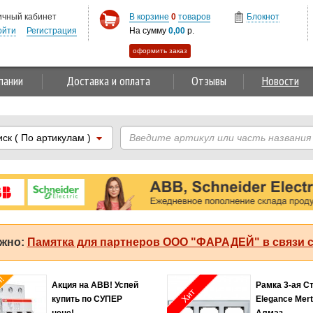
ичный кабинет
В корзине
0
товаров
Блокнот
ойти
Регистрация
На сумму
0,00
р.
оформить заказ
пании
Доставка и оплата
Отзывы
Новости
иск
( По артикулам )
жно:
Памятка для партнеров ООО "ФАРАДЕЙ" в связи с
я!
Акция на ABB! Успей
Рамка 3-ая С
Хит
купить по СУПЕР
Elegance Mer
цене!
Алмаз