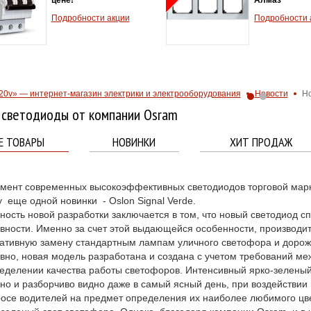
Подробности акции
Подробности 
20v» — интернет-магазин электрики и электрооборудования
Новости
Но
 светодиоды от компании Osram
Е ТОВАРЫ
НОВИНКИ
ХИТ ПРОДАЖ
2
мент современных высокоэффективных светодиодов торговой мар
 еще одной новинки - Oslon Signal Verde.
ность новой разработки заключается в том, что новый светодиод с
вности. Именно за счет этой выдающейся особенности, производи
ативную замену стандартным лампам уличного светофора и дорож
вно, новая модель разработана и создана с учетом требований м
еделении качества работы светофоров. Интенсивный ярко-зеленый 
но и разборчиво видно даже в самый ясный день, при воздействии
осе водителей на предмет определения их наиболее любимого цв