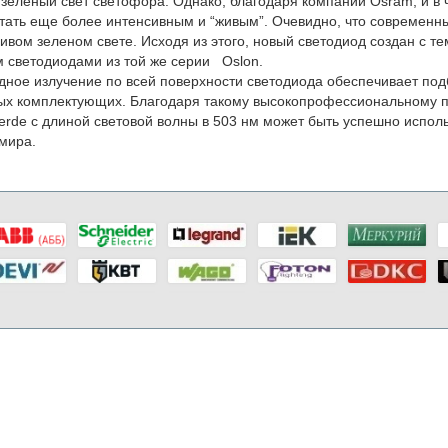
зеленый свет светофора. Однако, благодаря компании Osram, и в ча
тать еще более интенсивным и “живым”. Очевидно, что современны
ивом зеленом свете. Исходя из этого, новый светодиод создан с те
 светодиодами из той же серии Oslon.
ное излучение по всей поверхности светодиода обеспечивает под
х комплектующих. Благодаря такому высокопрофессиональному по
Verde с длиной световой волны в 503 нм может быть успешно испо
 мира.