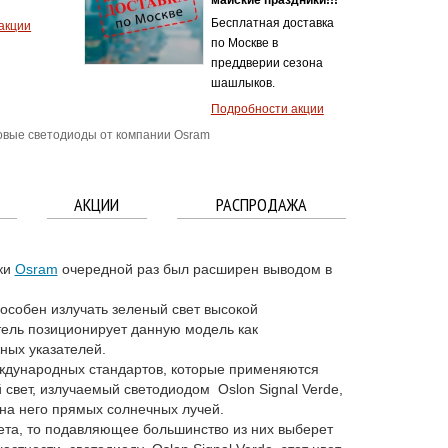
Бесплатная доставка
акции
по Москве в
преддверии сезона
шашлыков.
Подробности акции
вые светодиоды от компании Osram
АКЦИИ
РАСПРОДАЖА
ки
Osram
очередной раз был расширен выводом в
пособен излучать зеленый свет высокой
тель позиционирует данную модель как
ных указателей.
еждународных стандартов, которые применяются
свет, излучаемый светодиодом Oslon Signal Verde,
 на него прямых солнечных лучей.
ета, то подавляющее большинство из них выберет