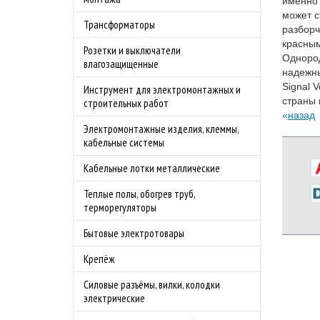
именно 
может с
Трансформаторы
разборч
красным
Розетки и выключатели
Однород
влагозащищенные
надежны
Signal 
Инструмент для электромонтажных и
страны
строительных работ
назад
Электромонтажные изделия, клеммы,
кабельные системы
Кабельные лотки металлические
Теплые полы, обогрев труб,
терморегуляторы
Бытовые электротовары
Крепёж
Силовые разъёмы, вилки, колодки
электрические