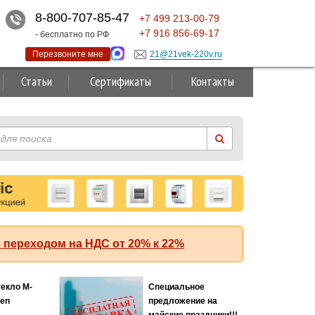
8-800-707-85-47
+7
499
213-00-79
+7
916
856-69-17
- бесплатно по РФ
Перезвоните мне
21@21vek-220v.ru
Статьи
Сертификаты
Контакты
 переходом на НДС от 20% к 22%
текло M-
Специальное
Хит
ten
предложение на
майские праздники!!!