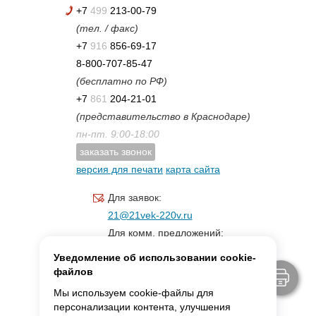
+7
499
213-00-79
(тел. / факс)
+7
916
856-69-17
8-800-707-85-47
(бесплатно по РФ)
+7
861
204-21-01
(представительство в Краснодаре)
пн-пт. 9:00-18:00
заказать звонок
версия для печати
карта сайта
Для заявок:
21@21vek-220v.ru
Для комм. предложений:
inf.21@yandex.ru
Уведомление об использовании cookie-
Для светотехники:
файлов
svet.21vek@mail.ru
Мы используем cookie-файлы для
персонализации контента, улучшения