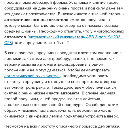
профиля омегообразной формы. Установка и снятие такого
оборудования на дин-рейку очень проста и под силу даже тем,
кто далек от электричества. В нижней части с тыльной стороны
автоматического выключателя
имеется проушина, в
которую может быть вставлена отвертка с плоским лезвием
средней ширины. Необходимо отметить, что у многополюсных
автоматов
(
автоматический выключатель ABB 3-пол. SH203L
C25
) таких проушин может быть 2.
В свою очередь, проушины находятся в жестком сцеплении с
нижними захватами электрооборудования, в то время как
верхние захваты
автомата
зафиксированы в одном
положении и не могут двигаться. Чтобы демонтировать
автоматический выключатель
, необходимо установить
отвертку в проушину и оттянуть ее вниз, при этом отвертка
выполняет роль рычага. Таким действием обеспечивается
снятие с рейки нижней части
автомата
. В случае наличия
второй проушины, с ней проделываются действия,
аналогичные вышеописанной процедуры. Освободив таким
образом нижнюю часть выключателя, верхняя его часть
снимается с дин-рейки легким поднятием устройства вверх.
Несмотря на всю простоту описанного процесса демонтажа,