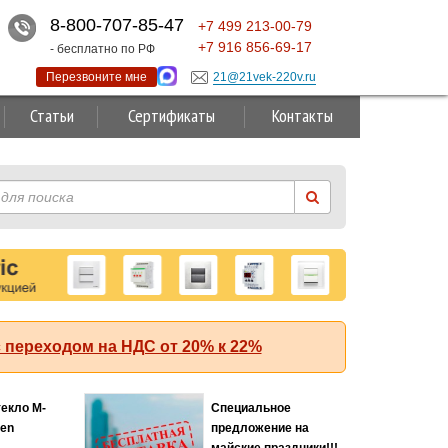
8-800-707-85-47
+7
499
213-00-79
+7
916
856-69-17
- бесплатно по РФ
Перезвоните мне
21@21vek-220v.ru
Статьи
Сертификаты
Контакты
 переходом на НДС от 20% к 22%
Автомат ABB (АББ)
MS116-4.0 50 кА с
регулируемой