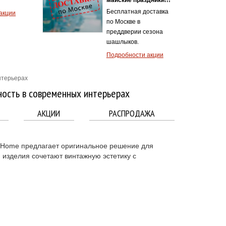
тепловой защитой
2.5A - 4.0А
Хит продаж!
Подробности акции
нтерьерах
ность в современных интерьерах
АКЦИИ
РАСПРОДАЖА
nHome предлагает оригинальное решение для
 изделия сочетают винтажную эстетику с