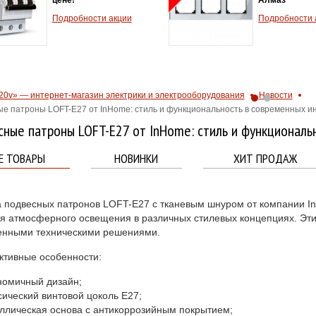
ная доставка
Подробности акции
ве в
рии сезона
ов.
ости акции
20v» — интернет-магазин электрики и электрооборудования
Новости
е патроны LOFT-E27 от InHome: стиль и функциональность в современных и
ные патроны LOFT-E27 от InHome: стиль и функциональ
Е ТОВАРЫ
НОВИНКИ
ХИТ ПРОДАЖ
5
 подвесных патронов LOFT-E27 с тканевым шнуром от компании I
я атмосферного освещения в различных стилевых концепциях. Эти
енными техническими решениями.
ктивные особенности:
номичный дизайн;
сический винтовой цоколь Е27;
ллическая основа с антикоррозийным покрытием;