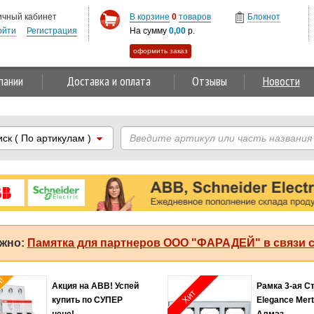
ичный кабинет
В корзине
0
товаров
Блокнот
ойти
Регистрация
На сумму
0,00
р.
оформить заказ
пании
Доставка и оплата
Отзывы
Новости
иск
( По артикулам )
жно:
Памятка для партнеров ООО "ФАРАДЕЙ" в связи с
Хит продаж!
льное
Соединитель 2,5мм2
Хит
жение на
оранжевый Legrand
 праздники!!!
Capvis