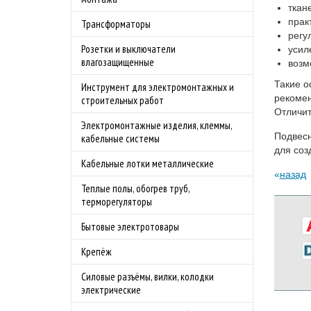
ткан
прак
Трансформаторы
регу
Розетки и выключатели
усил
влагозащищенные
возм
Такие о
Инструмент для электромонтажных и
рекомен
строительных работ
Отличит
Электромонтажные изделия, клеммы,
Подвесн
кабельные системы
для соз
Кабельные лотки металлические
назад
Теплые полы, обогрев труб,
терморегуляторы
Бытовые электротовары
Крепёж
Силовые разъёмы, вилки, колодки
электрические