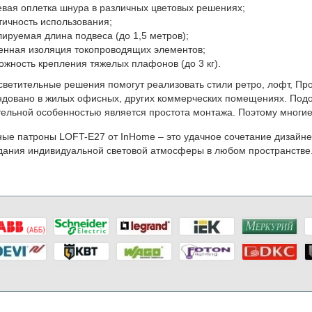
евая оплетка шнура в различных цветовых решениях;
тичность использования;
лируемая длина подвеса (до 1,5 метров);
енная изоляция токопроводящих элементов;
ожность крепления тяжелых плафонов (до 3 кг).
светительные решения помогут реализовать стили ретро, лофт, Пр
довано в жилых офисных, других коммерческих помещениях. Подой
ельной особенностью является простота монтажа. Поэтому многие
ые патроны LOFT-E27 от InHome – это удачное сочетание дизайне
дания индивидуальной световой атмосферы в любом пространстве