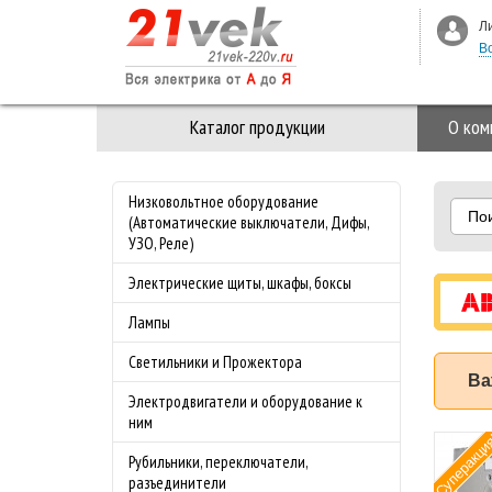
Л
В
Каталог продукции
О ком
Низковольтное оборудование
По
(Автоматические выключатели, Дифы,
УЗО, Реле)
Электрические щиты, шкафы, боксы
Лампы
Светильники и Прожектора
Ва
Электродвигатели и оборудование к
ним
Рамка 3-ая Стекло M-
Специа
Хит
Рубильники, переключатели,
Elegance Merten
предло
разъединители
Алмаз
майские