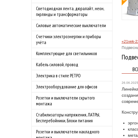
Бесплат
Светодиодная лента, дюралайт, неон,
Подробности акции
по Моск
гирлянды и трансформаторы
преддве
Силовые автоматические выключатели
шашлык
Подробн
Счетчики электроэнергии и приборы
«21vek-2
учёта
Подвесны
Комплектующие для светильников
Подвес
Кабель силовой, провод
ВС
Электрика в стиле РЕТРО
26.06.202
Электрооборудование для офисов
Линейка
создани
Розетки и выключатели скрытого
соврем
монтажа
Констру
Стабилизаторы напряжения, ЛАТРЫ,
Бесперебойники, Блоки питания
эрго
клас
Розетки и выключатели накладного
мета
монтажа