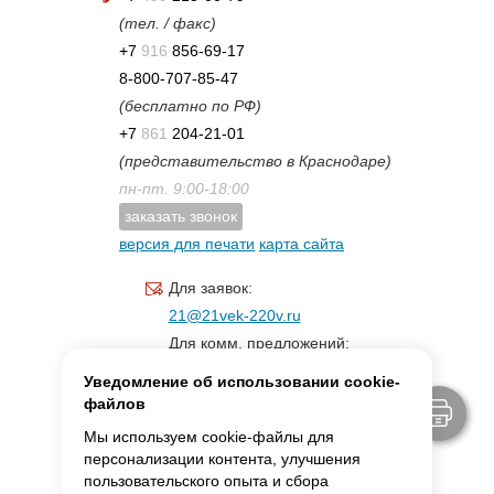
(тел. / факс)
+7
916
856-69-17
8-800-707-85-47
(бесплатно по РФ)
+7
861
204-21-01
(представительство в Краснодаре)
пн-пт. 9:00-18:00
заказать звонок
версия для печати
карта сайта
Для заявок:
21@21vek-220v.ru
Для комм. предложений:
inf.21@yandex.ru
Уведомление об использовании cookie-
Для светотехники:
файлов
svet.21vek@mail.ru
Мы используем cookie-файлы для
персонализации контента, улучшения
пользовательского опыта и сбора