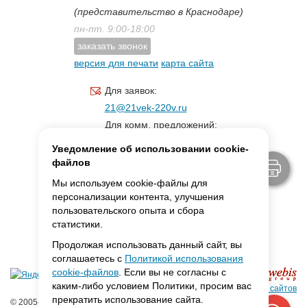
(представительство в Краснодаре)
пн-пт. 9:00-18:00
заказать звонок
версия для печати
карта сайта
Для заявок:
21@21vek-220v.ru
Для комм. предложений:
inf.21@yandex.ru
Уведомление об использовании cookie-
Для светотехники:
файлов
svet.21vek@mail.ru
Мы используем cookie-файлы для
персонализации контента, улучшения
пользовательского опыта и сбора
MAX:
ссылка для связи
статистики.
Продолжая использовать данный сайт, вы
соглашаетесь с
Политикой использования
cookie-файлов
. Если вы не согласны с
каким-либо условием Политики, просим вас
Создание сайтов
прекратить использование сайта.
© 2005-2026 ООО «Фарадей»