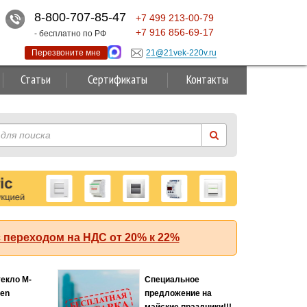
8-800-707-85-47
+7
499
213-00-79
+7
916
856-69-17
- бесплатно по РФ
Перезвоните мне
21@21vek-220v.ru
Статьи
Сертификаты
Контакты
 переходом на НДС от 20% к 22%
текло M-
Специальное
Хит
ten
предложение на
майские праздники!!!