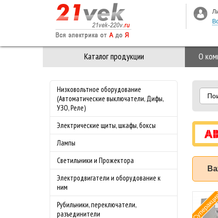
Л
В
Каталог продукции
О ком
Низковольтное оборудование
По
(Автоматические выключатели, Дифы,
УЗО, Реле)
Электрические щиты, шкафы, боксы
Лампы
Светильники и Прожектора
Ва
Электродвигатели и оборудование к
ним
Суперакци
мат ABB (АББ)
Рубильники, переключатели,
-4.0 50 кА с
разъединители
лируемой