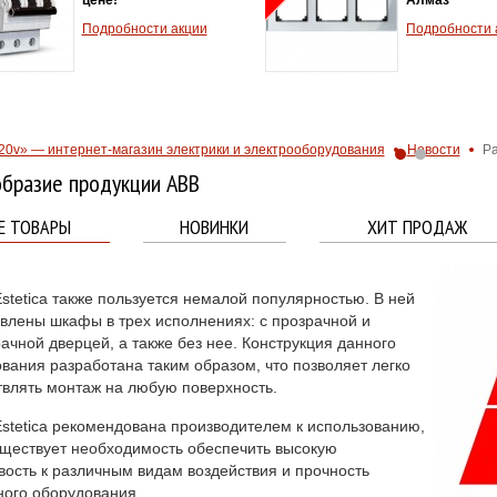
Подробности акции
Подробности 
20v» — интернет-магазин электрики и электрооборудования
Новости
Ра
образие продукции АВВ
Е ТОВАРЫ
НОВИНКИ
ХИТ ПРОДАЖ
stetica
также пользуется немалой популярностью. В ней
влены шкафы в трех исполнениях: с прозрачной и
ачной дверцей, а также без нее. Конструкция данного
вания разработана таким образом, что позволяет легко
влять монтаж на любую поверхность.
stetica рекомендована производителем к использованию,
уществует необходимость обеспечить высокую
вость к различным видам воздействия и прочность
ого оборудования.