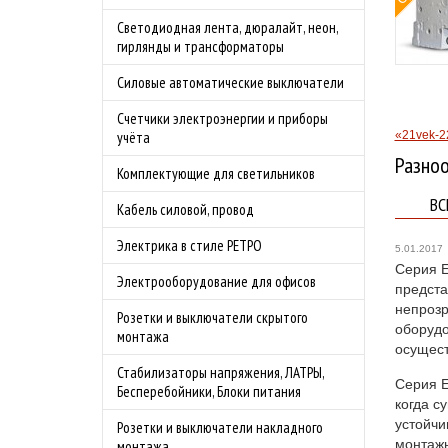
овой защитой
Светодиодная лента, дюралайт, неон,
 4.0А
гирлянды и трансформаторы
родаж!
Силовые автоматические выключатели
бности акции
Счетчики электроэнергии и приборы
«21vek-2
учёта
Разно
Комплектующие для светильников
ВС
Кабель силовой, провод
Электрика в стиле РЕТРО
5.01.2017
Серия E
Электрооборудование для офисов
предста
непрозр
Розетки и выключатели скрытого
оборудо
монтажа
осущест
Стабилизаторы напряжения, ЛАТРЫ,
Серия E
Бесперебойники, Блоки питания
когда с
устойчи
Розетки и выключатели накладного
монтажн
монтажа