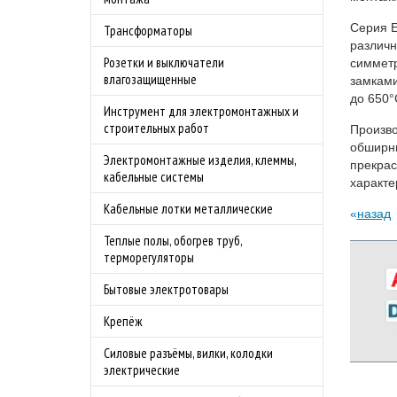
Серия 
Трансформаторы
различн
Розетки и выключатели
симметр
влагозащищенные
замками
до 650°
Инструмент для электромонтажных и
строительных работ
Произв
обширны
Электромонтажные изделия, клеммы,
прекрас
кабельные системы
характе
Кабельные лотки металлические
назад
Теплые полы, обогрев труб,
терморегуляторы
Бытовые электротовары
Крепёж
Силовые разъёмы, вилки, колодки
электрические