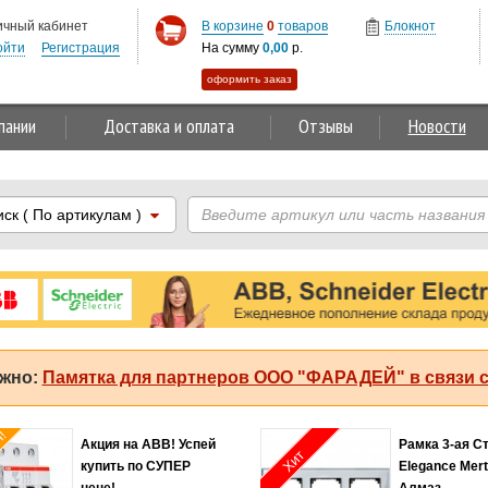
ичный кабинет
В корзине
0
товаров
Блокнот
ойти
Регистрация
На сумму
0,00
р.
оформить заказ
пании
Доставка и оплата
Отзывы
Новости
иск
( По артикулам )
жно:
Памятка для партнеров ООО "ФАРАДЕЙ" в связи с
я!
Акция на ABB! Успей
Рамка 3-ая С
Хит
купить по СУПЕР
Elegance Mer
цене!
Алмаз