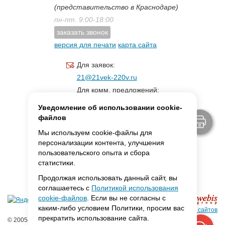
(представительство в Краснодаре)
пн-пт. 9:00-18:00
заказать звонок
версия для печати
карта сайта
Для заявок:
21@21vek-220v.ru
Для комм. предложений:
inf.21@yandex.ru
Уведомление об использовании cookie-
Для светотехники:
файлов
svet.21vek@mail.ru
Мы используем cookie-файлы для
персонализации контента, улучшения
пользовательского опыта и сбора
MAX:
ссылка для связи
статистики.
Продолжая использовать данный сайт, вы
соглашаетесь с
Политикой использования
cookie-файлов
. Если вы не согласны с
каким-либо условием Политики, просим вас
Создание сайтов
прекратить использование сайта.
© 2005-2026 ООО «Фарадей»