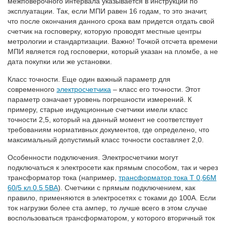
межповерочного интервала указывается в инструкции по
эксплуатации. Так, если МПИ равен 16 годам, то это значит,
что после окончания данного срока вам придется отдать свой
счетчик на госповерку, которую проводят местные центры
метрологии и стандартизации. Важно! Точкой отсчета времени
МПИ является год госповерки, который указан на пломбе, а не
дата покупки или же установки.
Класс точности. Еще один важный параметр для
современного
электросчетчика
– класс его точности. Этот
параметр означает уровень погрешности измерений. К
примеру, старые индукционные счетчики имели класс
точности 2,5, который на данный момент не соответствует
требованиям нормативных документов, где определено, что
максимальный допустимый класс точности составляет 2,0.
Особенности подключения. Электросчетчики могут
подключаться к электросети как прямым способом, так и через
трансформатор тока (например,
трансформатор тока Т 0,66М
60/5 кл.0.5 5ВА
). Счетчики с прямым подключением, как
правило, применяются в электросетях с токами до 100А. Если
ток нагрузки более ста ампер, то лучше всего в этом случае
воспользоваться трансформатором, у которого вторичный ток