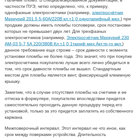
частности ПУЭ, четко определено, что, к примеру,
однофазные электросчетчики (например,
электросчётчик
Меркурий 201.5 5-60А/220В кл.т.1,0 однотарифный мех.
) при
продаже должны иметь пломбы госповерки, срок постановки
которых не превышает двух лет. Для трехфазных
электросчетчиков (например,
Электросчётчик Меркурий 230
АМ-03 5-7,5А 220/380В Кл.т.1,0 1тариф мех.Акт.тр-го вкл.
)
данное требование еще строже – срок давности с момента
установки пломбы не более года. Это значит, что при покупке
электросчетчика покупателю лучше всего лично убедиться в
том, что срок давности пломбы не вышел. Стандартным
местом для пломбы является винт, фиксирующий клеммную
крышку.
Заметим, что в случае отсутствия пломбы на счетчике и ее
оттиска в формуляре, покупателю впоследствии придется
самостоятельно проходить данную процедуру перед его
установкой, только за это придется заплатить из собственного
кармана.
Межповерочный интервал. Этот интервал не что иное, как
срок между поверками устройства. Длительность