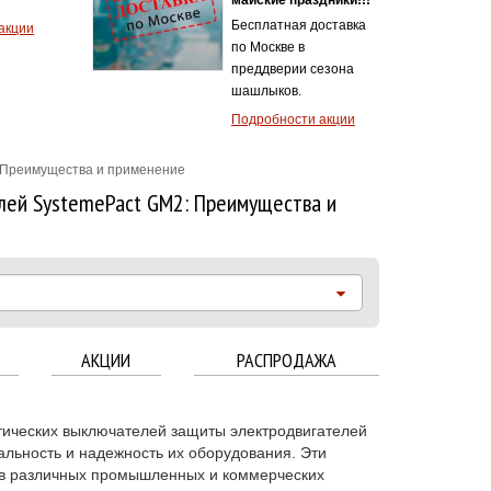
тная доставка
Подробности акции
кве в
ерии сезона
ков.
бности акции
 Преимущества и применение
лей SystemePact GM2: Преимущества и
АКЦИИ
РАСПРОДАЖА
тических выключателей защиты электродвигателей
льность и надежность их оборудования. Эти
 в различных промышленных и коммерческих