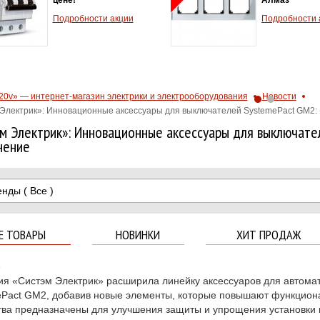
Беспла
Подробности акции
по Мос
преддв
шашлы
Подро
20v» — интернет-магазин электрики и электрооборудования
Новости
Электрик»: Инновационные аксессуары для выключателей SystemePact GM2:
м Электрик»: Инновационные аксессуары для выключате
нение
енды
( Все )
Е ТОВАРЫ
НОВИНКИ
ХИТ ПРОДАЖ
4
я «Систэм Электрик» расширила линейку аксессуаров для автома
Pact GM2, добавив новые элементы, которые повышают функциона
ва предназначены для улучшения защиты и упрощения установки