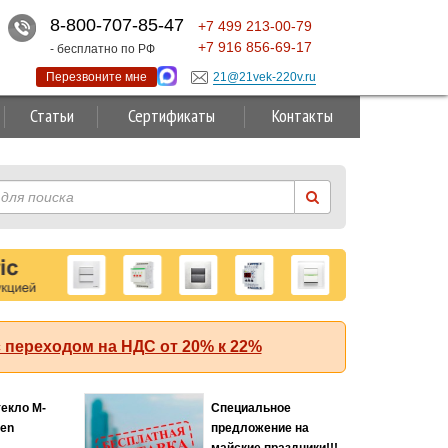
8-800-707-85-47
+7
499
213-00-79
+7
916
856-69-17
- бесплатно по РФ
Перезвоните мне
21@21vek-220v.ru
Статьи
Сертификаты
Контакты
 переходом на НДС от 20% к 22%
Хит продаж
альное
Соединитель 2,5мм2
Хит
ожение на
оранжевый Legrand
е праздники!!!
Capvis