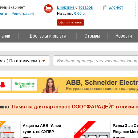
ичный кабинет
В корзине
0
товаров
Блокнот
ойти
Регистрация
На сумму
0,00
р.
оформить заказ
пании
Доставка и оплата
Отзывы
Новости
иск
( По артикулам )
жно:
Памятка для партнеров ООО "ФАРАДЕЙ" в связи с
Рамка 3-ая Стекло M-
Специ
Хит
Elegance Merten
предл
Алмаз
майски