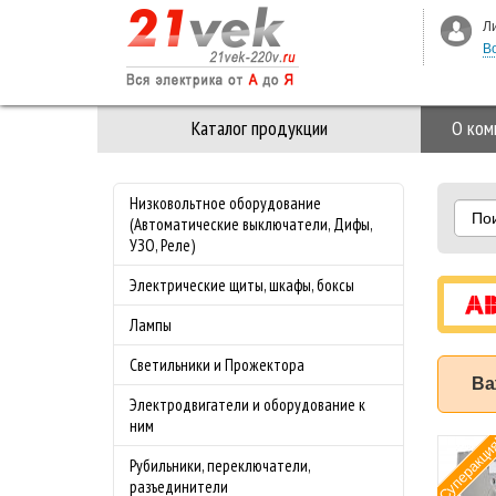
Л
В
Каталог продукции
О ком
Низковольтное оборудование
По
(Автоматические выключатели, Дифы,
УЗО, Реле)
Электрические щиты, шкафы, боксы
Лампы
Светильники и Прожектора
Ва
Электродвигатели и оборудование к
ним
Суперакция!
Акция на ABB! Успей
Рубильники, переключатели,
купить по СУПЕР
разъединители
цене!