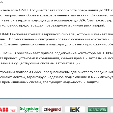
х.
итель тока GM1L3 осуществляет способность прерывания до 100 
от нагрузочных сбоев и кратковременных замыканий. Он совмес
ливается вверху и подходит для номиналов до 32А. Этот аксессуа
 условиях, предотвращая повреждения и снижая риск аварий.
 GMAD включает контакт аварийного сигнала, который изменяет п
ины. Вспомогательный синхронизирован с основными контактами, ч
и. Элемент крепится слева и подходит для разных приложений, об
р GM2AF3 обеспечивает прямое подключение контактора MC1D09-
т процесс установки и соединения, снижая время и затраты на мо
вания в существующие системы автоматизации.
 тройным полюсом GM2G предназначены для быстрого соединения 
ощают монтаж, гарантирую надежное подключение и минимизируя
 промышленных систем, требующих надежности и защиты.