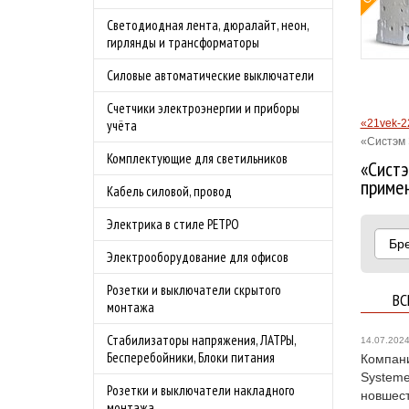
Светодиодная лента, дюралайт, неон,
Подробности акции
гирлянды и трансформаторы
Силовые автоматические выключатели
Счетчики электроэнергии и приборы
«21vek-2
учёта
«Систэм 
Комплектующие для светильников
«Систэ
приме
Кабель силовой, провод
Электрика в стиле РЕТРО
Бр
Электрооборудование для офисов
Розетки и выключатели скрытого
ВС
монтажа
Стабилизаторы напряжения, ЛАТРЫ,
14.07.202
Бесперебойники, Блоки питания
Компани
Systeme
Розетки и выключатели накладного
новшест
монтажа