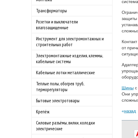
система
Трансформаторы
Огранич
защиты 
Розетки и выключатели
устанав
влагозащищенные
сложных
Инструмент для электромонтажных и
Контакт
строительных работ
от прич
ситуаци
Электромонтажные изделия, клеммы,
кабельные системы
Адапте
упрощае
Кабельные лотки металлические
оборудо
Теплые полы, обогрев труб,
Шины
с
терморегуляторы
Они упр
сложных
Бытовые электротовары
назад
Крепёж
Силовые разъёмы, вилки, колодки
электрические