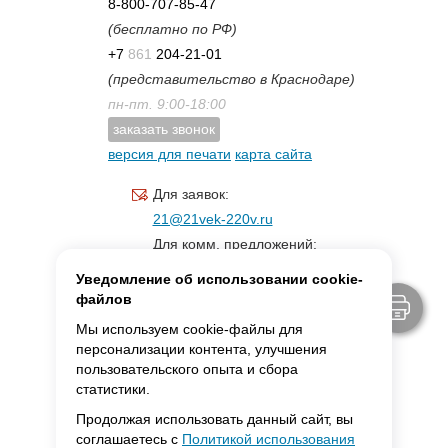
8-800-707-85-47
(бесплатно по РФ)
+7
861
204-21-01
(представительство в Краснодаре)
пн-пт. 9:00-18:00
заказать звонок
версия для печати
карта сайта
Для заявок:
21@21vek-220v.ru
Для комм. предложений:
inf.21@yandex.ru
Уведомление об использовании cookie-
Для светотехники:
файлов
svet.21vek@mail.ru
Мы используем cookie-файлы для
персонализации контента, улучшения
пользовательского опыта и сбора
MAX:
ссылка для связи
статистики.
Продолжая использовать данный сайт, вы
соглашаетесь с
Политикой использования