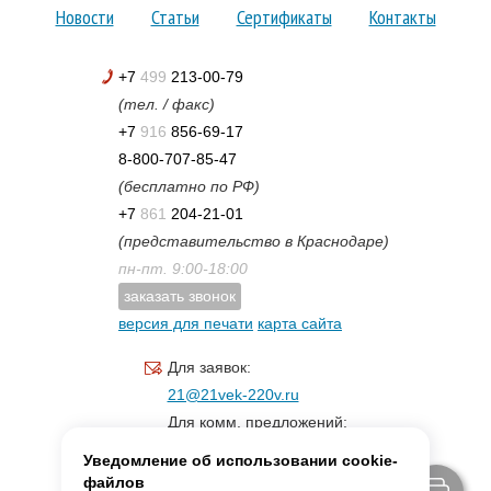
Новости
Статьи
Сертификаты
Контакты
+7
499
213-00-79
(тел. / факс)
+7
916
856-69-17
8-800-707-85-47
(бесплатно по РФ)
+7
861
204-21-01
(представительство в Краснодаре)
пн-пт. 9:00-18:00
заказать звонок
версия для печати
карта сайта
Для заявок:
21@21vek-220v.ru
Для комм. предложений:
inf.21@yandex.ru
Уведомление об использовании cookie-
Для светотехники:
файлов