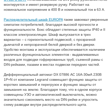
монтируется и имеет резервную ручку. Работает на
номинальное напряжение в 400 В и номинальный ток в 63 А.
Распределительный шкаф EUROPA
также завоевал уверенные
симпатии потребителей, благодаря высокой прочности и
функциональности. Бокс обладает степенью защиты IP40 и II
классом электроизоляции. Шкаф выпускается в трех
вариантах – с горизонтальной подвеской, с прозрачной
дымчатой и непрозрачной белой дверкой и без дверки.
Удобство монтажа и эксплуатации обеспечивается наличием
различных функциональных элементов - выдавливаемых
входов для подводки гофрированных труб, съемной рамы с
DIN-рейками, пазами в местах подвески передних частей.
Дифференциальный автомат DX 07886 АС 16А-30мА 230В
1P+N от компании Legrand совмещает функцию защиты от
коротких замыканий и перегрузок и функцию защиты от
замыкания на землю. Благодаря тому, что в одном корпусе
совмещены УЗО и автоматический выключатель, можно
значительно сэкономить место на DIN-рейке и упростить
схему разводки внутри распределительного щита.