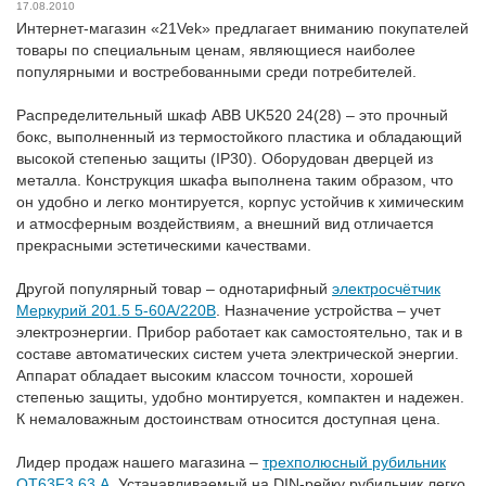
17.08.2010
Интернет-магазин «21Vek» предлагает вниманию покупателей
товары по специальным ценам, являющиеся наиболее
популярными и востребованными среди потребителей.
Распределительный шкаф ABB UK520 24(28) – это прочный
бокс, выполненный из термостойкого пластика и обладающий
высокой степенью защиты (IP30). Оборудован дверцей из
металла. Конструкция шкафа выполнена таким образом, что
он удобно и легко монтируется, корпус устойчив к химическим
и атмосферным воздействиям, а внешний вид отличается
прекрасными эстетическими качествами.
Другой популярный товар – однотарифный
электросчётчик
Меркурий 201.5 5-60А/220В
. Назначение устройства – учет
электроэнергии. Прибор работает как самостоятельно, так и в
составе автоматических систем учета электрической энергии.
Аппарат обладает высоким классом точности, хорошей
степенью защиты, удобно монтируется, компактен и надежен.
К немаловажным достоинствам относится доступная цена.
Лидер продаж нашего магазина –
трехполюсный рубильник
OT63F3 63 А.
Устанавливаемый на DIN-рейку рубильник легко