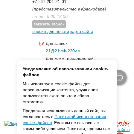
+7
861
204-21-01
(представительство в Краснодаре)
пн-пт. 9:00-18:00
заказать звонок
версия для печати
карта сайта
Для заявок:
21@21vek-220v.ru
Для комм. предложений:
inf.21@yandex.ru
Уведомление об использовании cookie-
Для светотехники:
файлов
svet.21vek@mail.ru
Мы используем cookie-файлы для
персонализации контента, улучшения
пользовательского опыта и сбора
MAX:
ссылка для связи
статистики.
Продолжая использовать данный сайт, вы
соглашаетесь с
Политикой использования
cookie-файлов
. Если вы не согласны с
каким-либо условием Политики, просим вас
Создание сайтов