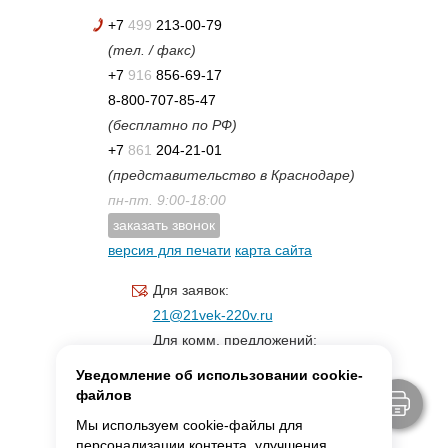
+7
499
213-00-79
(тел. / факс)
+7
916
856-69-17
8-800-707-85-47
(бесплатно по РФ)
+7
861
204-21-01
(представительство в Краснодаре)
пн-пт. 9:00-18:00
заказать звонок
версия для печати
карта сайта
Для заявок:
21@21vek-220v.ru
Для комм. предложений:
inf.21@yandex.ru
Уведомление об использовании cookie-
Для светотехники:
файлов
svet.21vek@mail.ru
Мы используем cookie-файлы для
персонализации контента, улучшения