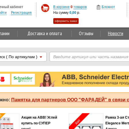
ичный кабинет
В корзине
0
товаров
Блокнот
ойти
Регистрация
На сумму
0,00
р.
оформить заказ
пании
Доставка и оплата
Отзывы
Новости
иск
( По артикулам )
жно:
Памятка для партнеров ООО "ФАРАДЕЙ" в связи с
я!
Акция на ABB! Успей
Рамка 3-ая С
Хит
купить по СУПЕР
Elegance Mer
цене!
Алмаз