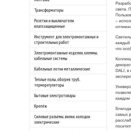
Разрабо
света. 
Трансформаторы
Пользов
Розетки и выключатели
– испол
влагозащищенные
оптимал
Инструмент для электромонтажных и
Светиль
строительных работ
каждый 
что осо
Электромонтажные изделия, клеммы,
кабельные системы
Коллекц
декорат
Кабельные лотки металлические
DALI, в
экспери
Теплые полы, обогрев труб,
терморегуляторы
Универс
позволя
Бытовые электротовары
каждом 
Крепёж
Благода
самых р
Силовые разъёмы, вилки, колодки
расслаб
электрические
посетит