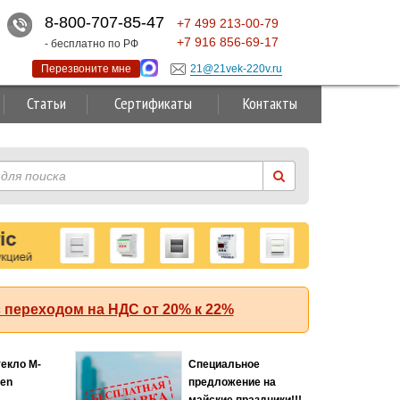
8-800-707-85-47
+7
499
213-00-79
+7
916
856-69-17
- бесплатно по РФ
Перезвоните мне
21@21vek-220v.ru
Статьи
Сертификаты
Контакты
 переходом на НДС от 20% к 22%
текло M-
Специальное
Хит
ten
предложение на
майские праздники!!!