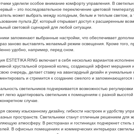
тчики уделили особое внимание комфорту управления. В светильн
Первый – это последовательное переключение цветовой температу
атель может выбрать между холодным, белым и теплым светом, а 
ьзование пульта ДУ, который открывает доступ к расширенным воз
ьный световой сценарий для любой ситуации.
ники запоминают выбранные настройки, что обеспечивает дополни
раз заново выставлять желаемый режим освещения. Кроме того, п
бенно удобно, например, перед сном.
ия ESTETIKA RING включает в себя несколько вариантов исполне
ивной хрустальной огранкой колец, создающей эффект мерцания 
 свою очередь, делает ставку на авангардный дизайн и уникальные
ментировать и стремится к созданию смелого и запоминающегося 
альность светильников подчеркивается возможностью регулировки
ет легко адаптировать светильник к помещениям с разной высотой
конкретном случае.
ря своему изысканному дизайну, гибкости настроек и удобству уп
азных пространств. Светильники станут отличным решением для жи
ляющую атмосферу. В ресторанах и гостиницах подчеркнет стиль
елей. В офисных помещениях и коммерческих интерьерах светильн