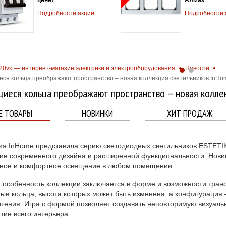
Подробности акции
Подробности 
20v» — интернет-магазин электрики и электрооборудования
Новости
ся кольца преображают пространство – новая коллекция светильников InHo
иеся кольца преображают пространство – новая колле
Е ТОВАРЫ
НОВИНКИ
ХИТ ПРОДАЖ
я InHome представила серию светодиодных светильников ESTET
ие современного дизайна и расширенной функциональности. Новинк
ьное и комфортное освещение в любом помещении.
 особенность коллекции заключается в форме и возможности тра
ые кольца, высота которых может быть изменена, а конфигурация 
тения. Игра с формой позволяет создавать неповторимую визуал
тие всего интерьера.