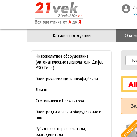
Л
В
Каталог продукции
О ком
Низковольтное оборудование
По
(Автоматические выключатели, Дифы,
УЗО, Реле)
Электрические щиты, шкафы, боксы
Лампы
Светильники и Прожектора
Ва
Электродвигатели и оборудование к
ним
Суперакци
мат ABB (АББ)
Рубильники, переключатели,
-4.0 50 кА с
разъединители
лируемой