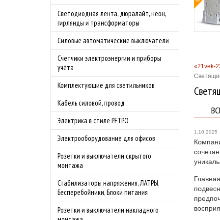
овой защитой
Светодиодная лента, дюралайт, неон,
 4.0А
гирлянды и трансформаторы
родаж!
Силовые автоматические выключатели
бности акции
Счетчики электроэнергии и приборы
«21vek-2
учёта
Светящие
Комплектующие для светильников
Светящ
Кабель силовой, провод
ВС
Электрика в стиле РЕТРО
1.10.2025
Электрооборудование для офисов
Компани
сочетан
Розетки и выключатели скрытого
уникал
монтажа
Главная
Стабилизаторы напряжения, ЛАТРЫ,
подвесн
Бесперебойники, Блоки питания
предпоч
восприя
Розетки и выключатели накладного
монтажа