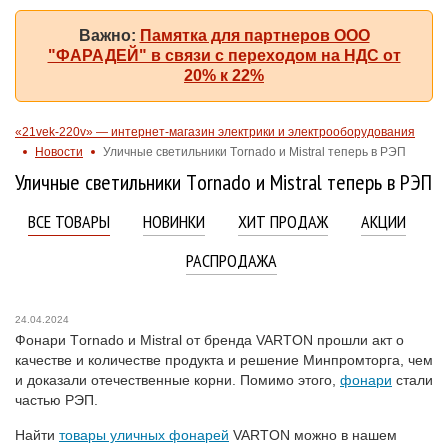
Важно:
Памятка для партнеров ООО
"ФАРАДЕЙ" в связи с переходом на НДС от
20% к 22%
«21vek-220v» — интернет-магазин электрики и электрооборудования
Новости
Уличные светильники Tоrnadо и Mistrаl теперь в РЭП
Уличные светильники Tоrnadо и Mistrаl теперь в РЭП
ВСЕ ТОВАРЫ
НОВИНКИ
ХИТ ПРОДАЖ
АКЦИИ
РАСПРОДАЖА
24.04.2024
Фонари Tоrnadо и Mistrаl от бренда VARTON прошли акт о
качестве и количестве продукта и решение Минпромторга, чем
и доказали отечественные корни. Помимо этого,
фонари
стали
частью PЭП.
Найти
товары уличных фонарей
VARTON можно в нашем