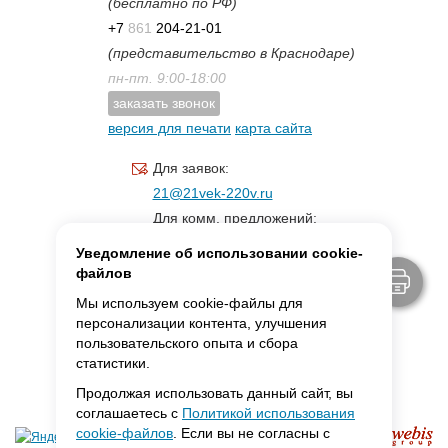
(бесплатно по РФ)
+7
861
204-21-01
(представительство в Краснодаре)
пн-пт. 9:00-18:00
заказать звонок
версия для печати
карта сайта
Для заявок:
21@21vek-220v.ru
Для комм. предложений:
inf.21@yandex.ru
Уведомление об использовании cookie-
Для светотехники:
файлов
svet.21vek@mail.ru
Мы используем cookie-файлы для
персонализации контента, улучшения
пользовательского опыта и сбора
MAX:
ссылка для связи
статистики.
Продолжая использовать данный сайт, вы
соглашаетесь с
Политикой использования
cookie-файлов
. Если вы не согласны с