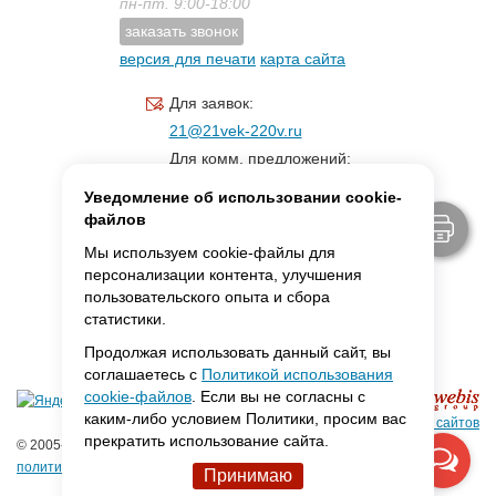
пн-пт. 9:00-18:00
заказать звонок
версия для печати
карта сайта
Для заявок:
21@21vek-220v.ru
Для комм. предложений:
inf.21@yandex.ru
Уведомление об использовании cookie-
Для светотехники:
файлов
svet.21vek@mail.ru
Мы используем cookie-файлы для
персонализации контента, улучшения
пользовательского опыта и сбора
MAX:
ссылка для связи
статистики.
Продолжая использовать данный сайт, вы
соглашаетесь с
Политикой использования
cookie-файлов
. Если вы не согласны с
каким-либо условием Политики, просим вас
Создание сайтов
прекратить использование сайта.
© 2005-2026 ООО «Фарадей»
политика конфиденциальности
Принимаю