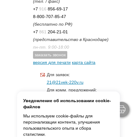
(тел. / факс)
+7
916
856-69-17
8-800-707-85-47
(бесплатно по РФ)
+7
861
204-21-01
(представительство в Краснодаре)
пн-пт. 9:00-18:00
заказать звонок
версия для печати
карта сайта
Для заявок:
21@21vek-220v.ru
Для комм. предложений:
inf.21@yandex.ru
Уведомление об использовании cookie-
Для светотехники:
файлов
svet.21vek@mail.ru
Мы используем cookie-файлы для
персонализации контента, улучшения
пользовательского опыта и сбора
MAX:
ссылка для связи
статистики.