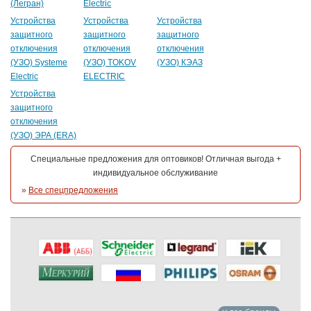
(Легран)
Electric
Устройства
Устройства
Устройства
защитного
защитного
защитного
отключения
отключения
отключения
(УЗО) Systeme
(УЗО) TOKOV
(УЗО) КЭАЗ
Electric
ELECTRIC
Устройства
защитного
отключения
(УЗО) ЭРА (ERA)
Специальные предложения для оптовиков! Отличная выгода +
индивидуальное обслуживание
»
Все спецпредложения