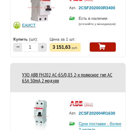
2CSF202003R3400
Арт.
Есть в наличии
(уточняйте у менеджеров)
ЕАИСТ
Купить
(шт):
Цена за 1 шт:
3 151,63
руб.
УЗО ABB FH202 AC-63/0,03 2-х полюсное тип AC
63A 30mA 2 модуля
2CSF202004R1630
Арт.
Срок поставки - более
2 недель