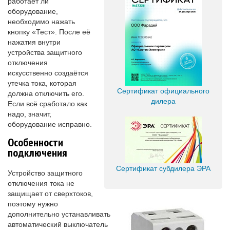
работает ли
оборудование,
необходимо нажать
кнопку «Тест». После её
нажатия внутри
устройства защитного
отключения
искусственно создаётся
утечка тока, которая
Сертификат официального
должна отключить его.
дилера
Если всё сработало как
надо, значит,
оборудование исправно.
Особенности
подключения
Сертификат субдилера ЭРА
Устройство защитного
отключения тока не
защищает от сверхтоков,
поэтому нужно
дополнительно устанавливать
автоматический выключатель