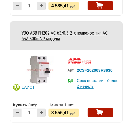
4 585,41
руб.
УЗО ABB FH202 AC-63/0,3 2-х полюсное тип AC
63A 300mA 2 модуля
2CSF202003R3630
Арт.
Срок поставки - более
2 недель
ЕАИСТ
Купить
(шт):
Цена за 1 шт:
3 556,41
руб.