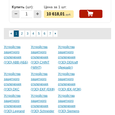
Купить
(шт):
Цена за 1 шт:
10 618,01
руб.
1
2
3
4
5
6
7
Устройства
Устройства
Устройства
защитного
защитного
защитного
отключения
отключения
отключения
(УЗО) ABB (АББ)
(УЗО) CHINT
(УЗО) DEKraft
(ЧИНТ)
(Декрафт)
Устройства
Устройства
Устройства
защитного
защитного
защитного
отключения
отключения
отключения
(УЗО) DKC
(УЗО) EKF (ЕКФ)
(УЗО) IEK (ИЭК)
Устройства
Устройства
Устройства
защитного
защитного
защитного
отключения
отключения
отключения
(УЗО) Legrand
(УЗО) Schneider
(УЗО) Siemens