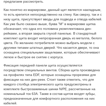
предлагаем рассмотреть.
Как понятно из маркировки, данный щит является накладным,
то есть крепится непосредственно на стену. Как сверху, так и с
низу щита, присутствуют вводы для подвода и отвода кабелей.
Как уже было сказано выше, буква "М" в маркировке щитка
обозначает, что одна его половина укомплектована дин-
рейками, а вторая закрыта глухой панелью. В стандартный
комплект щита входит непрозрачная дверь из металла, белого
цвета. По желанию потребителя можно выбрать модели с
другими типами штатных дверей. Что касается двери, то она
оснащена специальными защелками, которые обеспечивают
легкое и быстрое ее снятие с корпуса.
Фиксация передней панели щита осуществляется
посредством специальных винтов. Сборка щита произведена
на профилях типа EDF, которые оснащены прорезями для
фиксации на них дин-реек. Стоит также отметить, что для
каждого столбца электрического щита предусмотрены в
комплекте быстрозажимные шинки N/PE, рассчитанные на
номинальный ток 63А. Также в состав щитов входят зубцы,
предназначенные для комфортного расположения на них
кабелей.