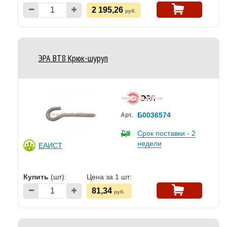
2 195,26
руб.
ЭРА BT8 Крюк-шуруп
Б0036574
Арт.
Срок поставки - 2
недели
ЕАИСТ
Купить
(шт):
Цена за 1 шт:
81,34
руб.