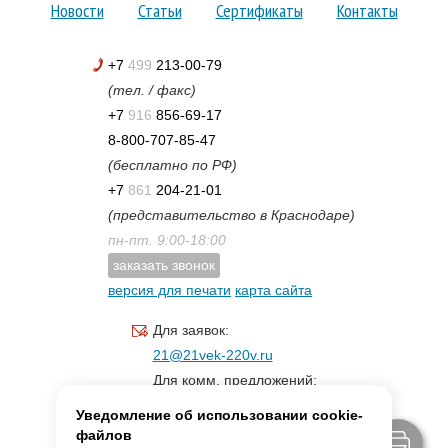
Новости
Статьи
Сертификаты
Контакты
+7
499
213-00-79
(тел. / факс)
+7
916
856-69-17
8-800-707-85-47
(бесплатно по РФ)
+7
861
204-21-01
(представительство в Краснодаре)
пн-пт. 9:00-18:00
заказать звонок
версия для печати
карта сайта
Для заявок:
21@21vek-220v.ru
Для комм. предложений:
inf.21@yandex.ru
Уведомление об использовании cookie-
Для светотехники:
файлов