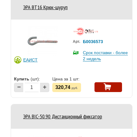
ЭРА BT16 Крюк-шуруп
Б0036573
Арт.
Срок поставки - более
2 недель
ЕАИСТ
Купить
(шт):
Цена за 1 шт:
320,74
руб.
ЭРА BIC-50.90 Дистанционный фиксатор