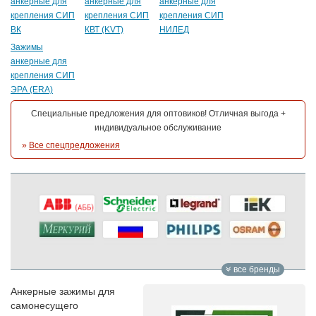
анкерные для
анкерные для
анкерные для
крепления СИП
крепления СИП
крепления СИП
ВК
КВТ (KVT)
НИЛЕД
Зажимы
анкерные для
крепления СИП
ЭРА (ERA)
Специальные предложения для оптовиков! Отличная выгода +
индивидуальное обслуживание
»
Все спецпредложения
все бренды
Анкерные зажимы для
самонесущего