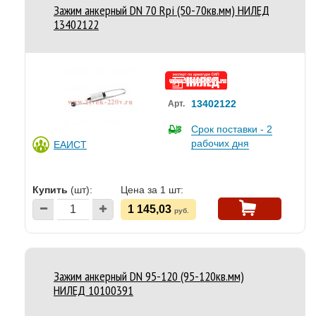
Зажим анкерный DN 70 Rpi (50-70кв.мм) НИЛЕД
13402122
13402122
Арт.
Срок поставки - 2
рабочих дня
ЕАИСТ
Купить
(шт):
Цена за 1 шт:
1 145,03
руб.
Зажим анкерный DN 95-120 (95-120кв.мм)
НИЛЕД 10100391