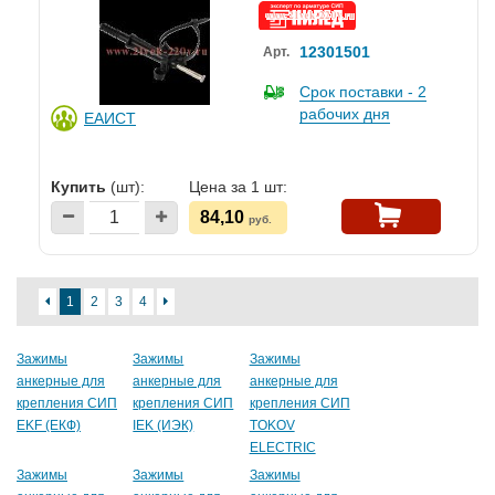
12301501
Арт.
Срок поставки - 2
рабочих дня
ЕАИСТ
Купить
(шт):
Цена за 1 шт:
84,10
руб.
1
2
3
4
Зажимы
Зажимы
Зажимы
анкерные для
анкерные для
анкерные для
крепления СИП
крепления СИП
крепления СИП
EKF (ЕКФ)
IEK (ИЭК)
TOKOV
ELECTRIC
Зажимы
Зажимы
Зажимы