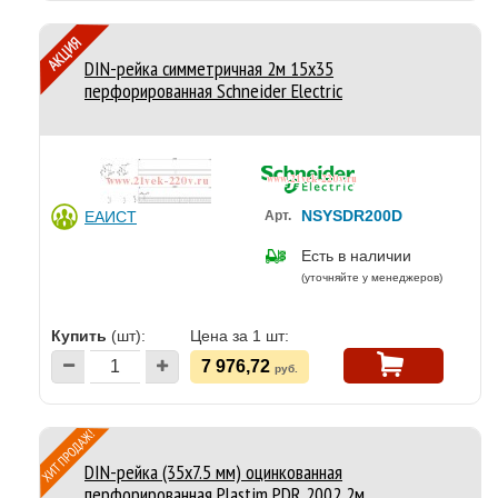
DIN-рейка симметричная 2м 15х35
перфорированная Schneider Electric
NSYSDR200D
ЕАИСТ
Арт.
Есть в наличии
(уточняйте у менеджеров)
Купить
(шт):
Цена за 1 шт:
7 976,72
руб.
DIN-рейка (35х7.5 мм) оцинкованная
перфорированная Plastim PDR 2002 2м