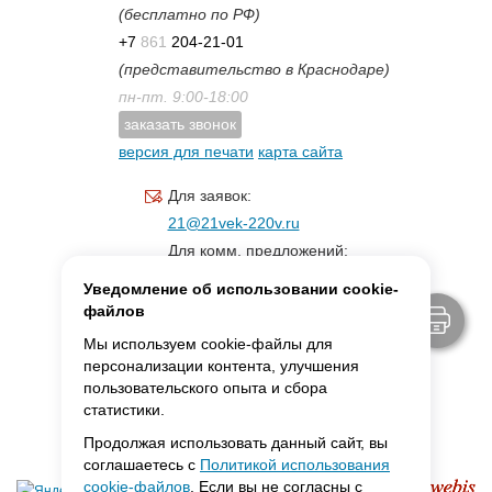
(бесплатно по РФ)
+7
861
204-21-01
(представительство в Краснодаре)
пн-пт. 9:00-18:00
заказать звонок
версия для печати
карта сайта
Для заявок:
21@21vek-220v.ru
Для комм. предложений:
inf.21@yandex.ru
Уведомление об использовании cookie-
Для светотехники:
файлов
svet.21vek@mail.ru
Мы используем cookie-файлы для
персонализации контента, улучшения
пользовательского опыта и сбора
MAX:
ссылка для связи
статистики.
Продолжая использовать данный сайт, вы
соглашаетесь с
Политикой использования
cookie-файлов
. Если вы не согласны с