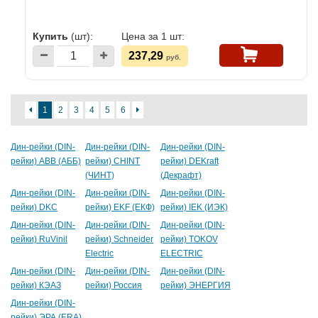
Купить
(шт):
Цена за 1 шт:
237,29
руб.
1
2
3
4
5
6
Дин-рейки (DIN-
Дин-рейки (DIN-
Дин-рейки (DIN-
рейки) ABB (АББ)
рейки) CHINT
рейки) DEKraft
(ЧИНТ)
(Декрафт)
Дин-рейки (DIN-
Дин-рейки (DIN-
Дин-рейки (DIN-
рейки) DKC
рейки) EKF (ЕКФ)
рейки) IEK (ИЭК)
Дин-рейки (DIN-
Дин-рейки (DIN-
Дин-рейки (DIN-
рейки) RuVinil
рейки) Schneider
рейки) TOKOV
Electric
ELECTRIC
Дин-рейки (DIN-
Дин-рейки (DIN-
Дин-рейки (DIN-
рейки) КЭАЗ
рейки) Россия
рейки) ЭНЕРГИЯ
Дин-рейки (DIN-
рейки) ЭРА (ERA)