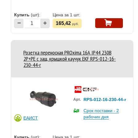
Купить
(шт):
Цена за 1 шт:
165,42
руб.
Розетка переносная PROxima 16А IP44 230В
2P+PE с защ. крышкой каучук EKF RPS-012-16-
230-44-r
RPS-012-16-230-44-r
Арт.
Срок поставки - 2
рабочих дня
ЕАИСТ
Купить
(шт):
Цена за 1 шт: