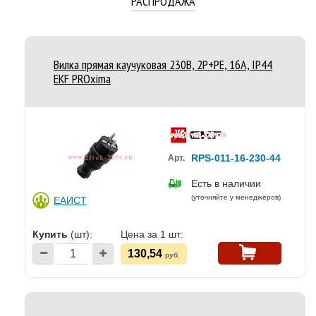
РАСПРОДАЖА
Вилка прямая каучуковая 230В, 2P+PE, 16A, IP44
EKF PROxima
RPS-011-16-230-44
Арт.
Есть в наличии
(уточняйте у менеджеров)
ЕАИСТ
Купить
(шт):
Цена за 1 шт:
130,54
руб.