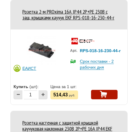
Розетка 2-м PROxima 16А IP44 2P+PE 230В с
защ. крышками каучук EKF RPS-018-16-230-44-r
RPS-018-16-230-44-r
Арт.
Срок поставки - 2
рабочих дня
ЕАИСТ
Купить
(шт):
Цена за 1 шт:
514,43
руб.
Розетка настенная с защитной крышкой
каучуковая наклонная 230В 2P+PE 16A IP44 EKF