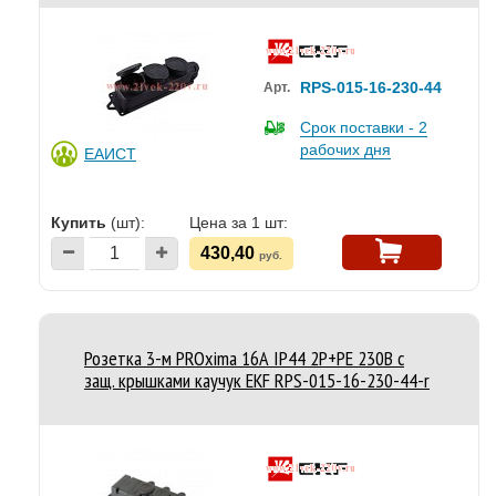
RPS-015-16-230-44
Арт.
Срок поставки - 2
рабочих дня
ЕАИСТ
Купить
(шт):
Цена за 1 шт:
430,40
руб.
Розетка 3-м PROxima 16А IP44 2P+PE 230В с
защ. крышками каучук EKF RPS-015-16-230-44-r