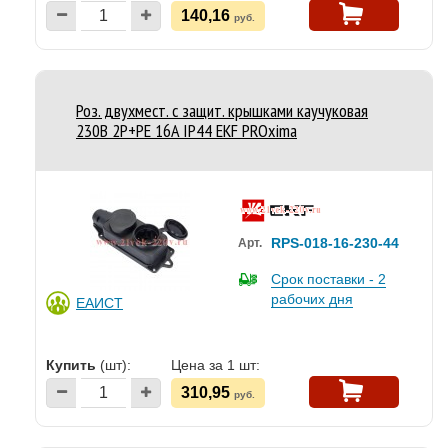
140,16
руб.
Роз. двухмест. с защит. крышками каучуковая
230В 2P+PE 16A IP44 EKF PROxima
RPS-018-16-230-44
Арт.
Срок поставки - 2
рабочих дня
ЕАИСТ
Купить
(шт):
Цена за 1 шт:
310,95
руб.