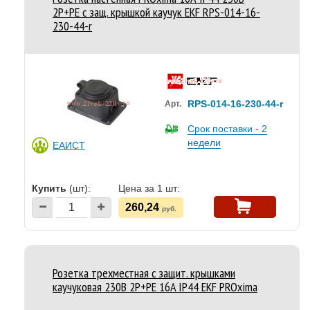
2P+PE с защ. крышкой каучук EKF RPS-014-16-
230-44-r
RPS-014-16-230-44-r
Арт.
Срок поставки - 2
недели
ЕАИСТ
Купить
(шт):
Цена за 1 шт:
260,24
руб.
Розетка трехместная с защит. крышками
каучуковая 230В 2P+PE 16A IP44 EKF PROxima