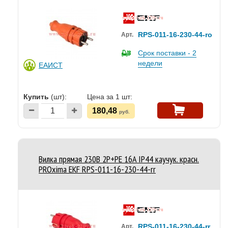
RPS-011-16-230-44-ro
Арт.
Срок поставки - 2
недели
ЕАИСТ
Купить
(шт):
Цена за 1 шт:
180,48
руб.
Вилка прямая 230В 2P+PE 16A IP44 каучук. красн.
PROxima EKF RPS-011-16-230-44-rr
RPS-011-16-230-44-rr
Арт.