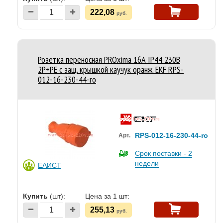
222,08
руб.
Розетка переносная PROxima 16А IP44 230В
2P+PE с защ. крышкой каучук оранж. EKF RPS-
012-16-230-44-ro
RPS-012-16-230-44-ro
Арт.
Срок поставки - 2
недели
ЕАИСТ
Купить
(шт):
Цена за 1 шт:
255,13
руб.