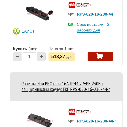
RPS-020-16-230-44
Арт.
Срок поставки - 2
рабочих дня
ЕАИСТ
Купить
(шт):
Цена за 1 шт:
513,27
руб.
Розетка 4-м PROxima 16А IP44 2P+PE 230В с
защ. крышками каучук EKF RPS-020-16-230-44-r
RPS-020-16-230-44-r
Арт.