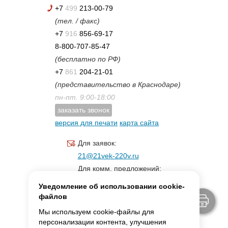
+7
499
213-00-79
(тел. / факс)
+7
916
856-69-17
8-800-707-85-47
(бесплатно по РФ)
+7
861
204-21-01
(представительство в Краснодаре)
пн-пт. 9:00-18:00
заказать звонок
версия для печати
карта сайта
Для заявок:
21@21vek-220v.ru
Для комм. предложений:
inf.21@yandex.ru
Уведомление об использовании cookie-
Для светотехники:
файлов
svet.21vek@mail.ru
Мы используем cookie-файлы для
персонализации контента, улучшения