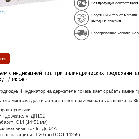
Вся продукция соответствует
ИСТ
Надёжный интернет-магазин -
выгодные покупки!
Своевременное исполнение з
ние
ъем с индикацией под три цилиндрических предоханителя
ку , Декрафт.
одиодный индикатор на держателе показывает срабатывание п
тота монтажа достигается за счет возможности установки на 35
арактеристики:
ип держателя: ДП102
абарит: C14 (14*51 мм)
оминальный ток In: До 64А
тепень защиты: IP20 (по ГОСТ 14255)