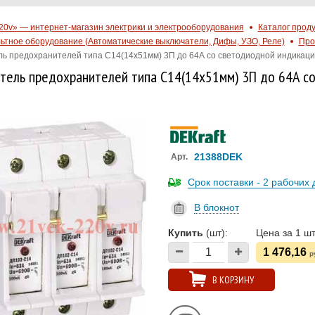
20v» — интернет-магазин электрики и электрооборудования
Каталог прод
ьтное оборудование (Автоматические выключатели, Дифы, УЗО, Реле)
Про
ь предохранителей типа C14(14x51мм) 3П до 64А со светодиодной индикаци
тель предохранителей типа C14(14x51мм) 3П до 64А с
21388DEK
Арт.
Срок поставки - 2 рабочих 
В блокнот
Купить
(шт):
Цена за 1 шт
1 476,16
р
В КОРЗИНУ