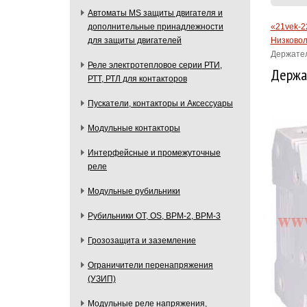
Автоматы MS защиты двигателя и
«21vek-2
дополнительные принадлежности
Низковол
для защиты двигателей
Держател
Реле электротепловое серии РТИ,
Держа
РТТ, РТЛ для контакторов
Пускатели, контакторы и Аксессуары
Модульные контакторы
Интерфейсные и промежуточные
реле
Модульные рубильники
Рубильники OT, OS, ВРМ-2, ВРМ-3
Грозозащита и заземление
Ограничители перенапряжения
(УЗИП)
Модульные реле напряжения,