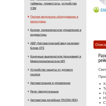
таймеры, термостаты, устройства
УЗМ
ЕА
Прочее модульное оборудование и
аксессуары
Кнопки, переключатели управления и
индикаторы
АВР (Автоматический ввод резерва)
Описа
Блоки ATS
Раз
Конечные выключатели (концевики) и
рей
Микропереключатели МП
Свет
Устройство защиты от дугового
пробоя
Прос
Автоматизация и управление
Х
Т
Реле твердотельные
Г
Н
Автоматика релейная ITK/ONI (IEK)
С