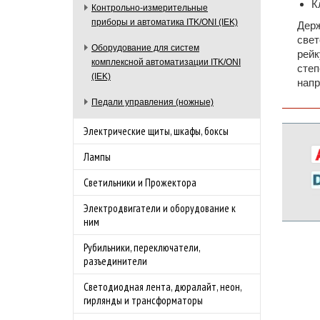
К
Контрольно-измерительные
приборы и автоматика ITK/ONI (IEK)
Держ
свет
Оборудование для систем
рейк
комплексной автоматизации ITK/ONI
степ
(IEK)
напр
Педали управления (ножные)
Электрические щиты, шкафы, боксы
Лампы
Светильники и Прожектора
Электродвигатели и оборудование к
ним
Рубильники, переключатели,
разъединители
Светодиодная лента, дюралайт, неон,
гирлянды и трансформаторы