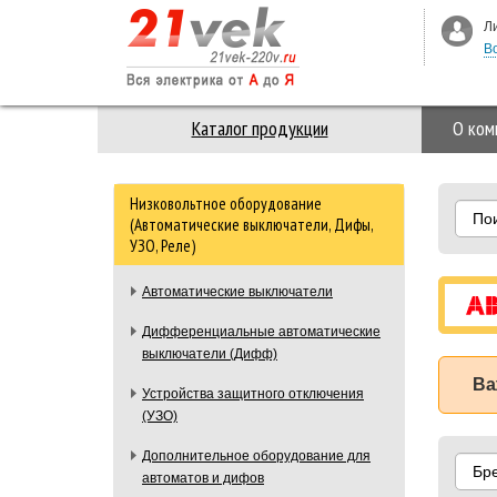
Л
В
Каталог продукции
О ком
Низковольтное оборудование
По
(Автоматические выключатели, Дифы,
УЗО, Реле)
Автоматические выключатели
Дифференциальные автоматические
выключатели (Дифф)
Ва
Устройства защитного отключения
(УЗО)
Дополнительное оборудование для
Бр
автоматов и дифов