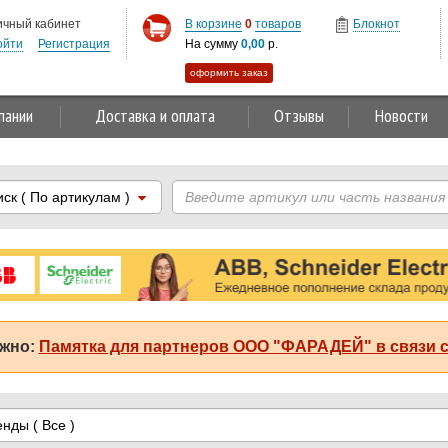
ичный кабинет
В корзине
0
товаров
Блокнот
ойти
Регистрация
На сумму
0,00
р.
оформить заказ
пании
Доставка и оплата
Отзывы
Новости
иск
( По артикулам )
жно:
Памятка для партнеров ООО "ФАРАДЕЙ" в связи с
енды
( Все )