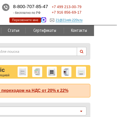
8-800-707-85-47
+7
499
213-00-79
+7
916
856-69-17
- бесплатно по РФ
Перезвоните мне
21@21vek-220v.ru
Статьи
Сертификаты
Контакты
 переходом на НДС от 20% к 22%