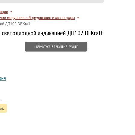
укции
чее модульное оборудование и аксессуары
ей ДП102 DEKraft
о светодиодной индикацией ДП102 DEKraft
« ВЕРНУТЬСЯ В ТЕКУЩИЙ РАЗДЕЛ
дня
:
уб.