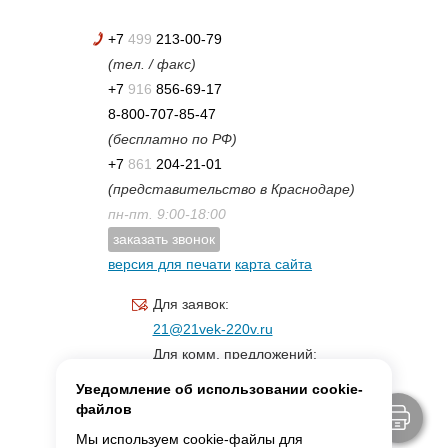
+7
499
213-00-79
(тел. / факс)
+7
916
856-69-17
8-800-707-85-47
(бесплатно по РФ)
+7
861
204-21-01
(представительство в Краснодаре)
пн-пт. 9:00-18:00
заказать звонок
версия для печати
карта сайта
Для заявок:
21@21vek-220v.ru
Для комм. предложений:
inf.21@yandex.ru
Уведомление об использовании cookie-
Для светотехники:
файлов
svet.21vek@mail.ru
Мы используем cookie-файлы для