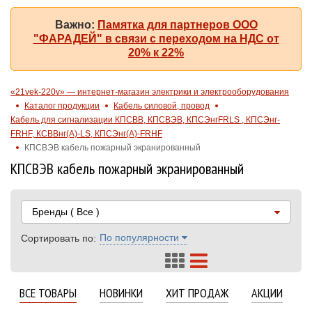
Важно:
Памятка для партнеров ООО
"ФАРАДЕЙ" в связи с переходом на НДС от
20% к 22%
«21vek-220v» — интернет-магазин электрики и электрооборудования
Каталог продукции
Кабель силовой, провод
Кабель для сигнализации КПСВВ, КПСВЭВ, КПСЭнгFRLS , КПСЭнг-
FRHF, КСВВнг(А)-LS, КПСЭнг(А)-FRHF
КПСВЭВ кабель пожарный экранированный
КПСВЭВ кабель пожарный экранированный
Бренды
( Все )
По популярности
Сортировать по:
ВСЕ ТОВАРЫ
НОВИНКИ
ХИТ ПРОДАЖ
АКЦИИ