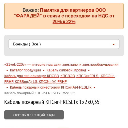
Важно:
Памятка для партнеров ООО
"ФАРАДЕЙ" в связи с переходом на НДС от
20% к 22%
Бренды
( Все )
«21vek-220v» — интернет-магазин электрики и электрооборудования
Каталог продукции
Кабель силовой, провод
Кабель для сигнализации КПСВВ, КПСВЭВ, КПСЭнгFRLS , КПСЭнг-
FRHF, КСВВнг(А)-LS, КПСЭнг(А)-FRHF
Кабель пожарный огнестойкий КПСнг(A)-FRLSLTx
Кабель пожарный КПСнг-FRLSLTx 1х2х0,35
Кабель пожарный КПСнг-FRLSLTx 1х2х0,35
« ВЕРНУТЬСЯ В ТЕКУЩИЙ РАЗДЕЛ