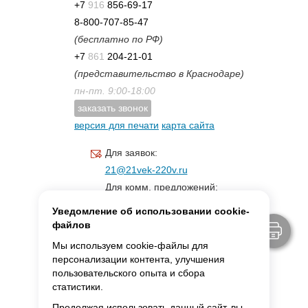
+7
916
856-69-17
8-800-707-85-47
(бесплатно по РФ)
+7
861
204-21-01
(представительство в Краснодаре)
пн-пт. 9:00-18:00
заказать звонок
версия для печати
карта сайта
Для заявок:
21@21vek-220v.ru
Для комм. предложений:
inf.21@yandex.ru
Уведомление об использовании cookie-
Для светотехники:
файлов
svet.21vek@mail.ru
Мы используем cookie-файлы для
персонализации контента, улучшения
пользовательского опыта и сбора
MAX:
ссылка для связи
статистики.
Продолжая использовать данный сайт, вы