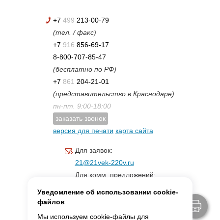
+7
499
213-00-79
(тел. / факс)
+7
916
856-69-17
8-800-707-85-47
(бесплатно по РФ)
+7
861
204-21-01
(представительство в Краснодаре)
пн-пт. 9:00-18:00
заказать звонок
версия для печати
карта сайта
Для заявок:
21@21vek-220v.ru
Для комм. предложений:
inf.21@yandex.ru
Уведомление об использовании cookie-
Для светотехники:
файлов
svet.21vek@mail.ru
Мы используем cookie-файлы для