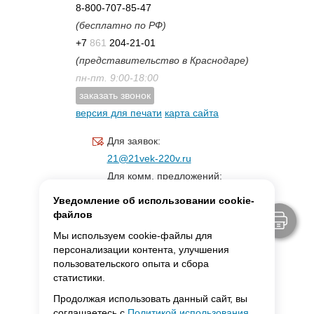
8-800-707-85-47
(бесплатно по РФ)
+7
861
204-21-01
(представительство в Краснодаре)
пн-пт. 9:00-18:00
заказать звонок
версия для печати
карта сайта
Для заявок:
21@21vek-220v.ru
Для комм. предложений:
inf.21@yandex.ru
Уведомление об использовании cookie-
Для светотехники:
файлов
svet.21vek@mail.ru
Мы используем cookie-файлы для
персонализации контента, улучшения
пользовательского опыта и сбора
MAX:
ссылка для связи
статистики.
Продолжая использовать данный сайт, вы
соглашаетесь с
Политикой использования