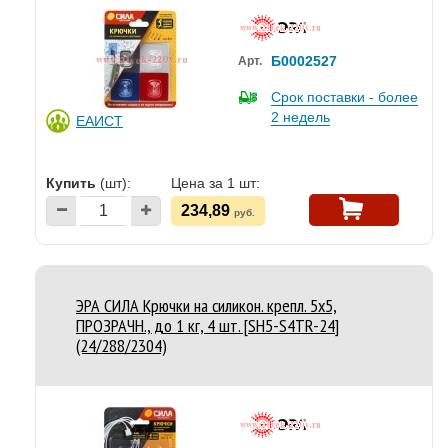
Б0002527
Арт.
Срок поставки - более
2 недель
ЕАИСТ
Купить
(шт):
Цена за 1 шт:
234,89
руб.
ЭРА СИЛА Крючки на силикон. крепл. 5х5,
ПРОЗРАЧН., до 1 кг, 4 шт. [SH5-S4TR-24]
(24/288/2304)