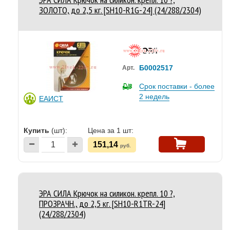
ЗОЛОТО, до 2,5 кг. [SH10-R1G-24] (24/288/2304)
Б0002517
Арт.
Срок поставки - более
2 недель
ЕАИСТ
Купить
(шт):
Цена за 1 шт:
151,14
руб.
ЭРА СИЛА Крючок на силикон. крепл. 10 ?,
ПРОЗРАЧН., до 2,5 кг. [SH10-R1TR-24]
(24/288/2304)