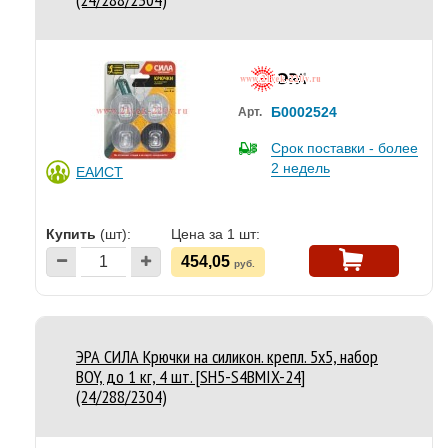
Б0002524
Арт.
Срок поставки - более
2 недель
ЕАИСТ
Купить
(шт):
Цена за 1 шт:
454,05
руб.
ЭРА СИЛА Крючки на силикон. крепл. 5х5, набор
BOY, до 1 кг, 4 шт. [SH5-S4BMIX-24]
(24/288/2304)