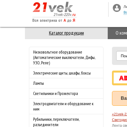
Л
В
Каталог продукции
О ком
Низковольтное оборудование
По
(Автоматические выключатели, Дифы,
УЗО, Реле)
Электрические щиты, шкафы, боксы
Лампы
Светильники и Прожектора
Ва
Электродвигатели и оборудование к
ним
«21vek-2
Рубильники, переключатели,
Светодио
разъединители
Лента св