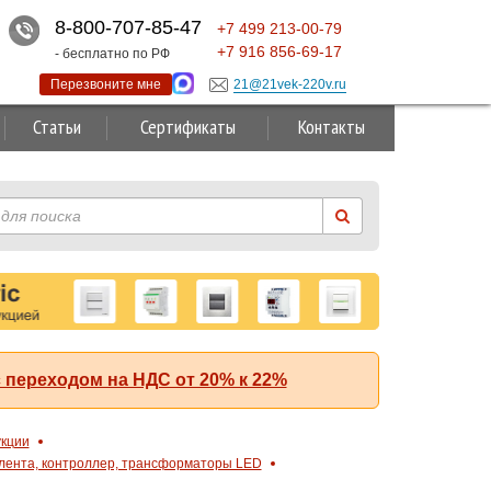
8-800-707-85-47
+7
499
213-00-79
+7
916
856-69-17
- бесплатно по РФ
Перезвоните мне
21@21vek-220v.ru
Статьи
Сертификаты
Контакты
 переходом на НДС от 20% к 22%
укции
лента, контроллер, трансформаторы LED