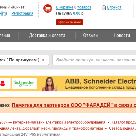
ичный кабинет
В корзине
0
товаров
Блокнот
ойти
Регистрация
На сумму
0,00
р.
оформить заказ
пании
Доставка и оплата
Отзывы
Новости
иск
( По артикулам )
жно:
Памятка для партнеров ООО "ФАРАДЕЙ" в связи с
20v» — интернет-магазин электрики и электрооборудования
Каталог прод
дная лента, дюралайт, неон, гирлянды и трансформаторы
Светодиодная 
етодиодная 24V IP65 (герметичная)