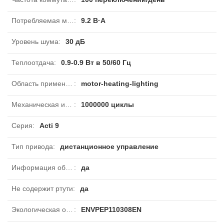
Потребляемая мощность при срабатывании
:
9.2 В·А
Уровень шума
:
30 дБ
Теплоотдача
:
0.9-0.9 Вт в 50/60 Гц
Область применения
:
motor-heating-lighting
Механическая износостойкость
:
1000000 циклы
Серия
:
Acti 9
Тип привода
:
дистанционное управление
Информация об исключениях по регламенту rohs
:
да
Не содержит ртути
:
да
Экологическая отчетнсть
:
ENVPEP110308EN