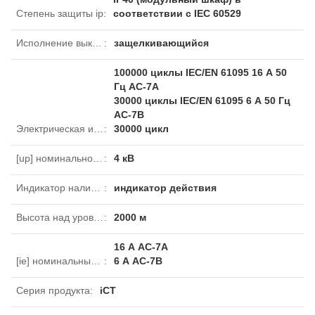
Степень защиты ip
:
соответствии с IEC 60529
Исполнение выключателя
:
защелкивающийся
100000 циклы IEC/EN 61095 16 А 50
Гц AC-7A
30000 циклы IEC/EN 61095 6 А 50 Гц
AC-7B
Электрическая износостойкость
:
30000 цикл
[up] номинальное импульсное выдерживаемое напряжение
:
4 кВ
Индикатор наличия напряжения
:
индикатор действия
Высота над уровнем моря
:
2000 м
16 А AC-7A
[ie] номинальный рабочий ток
:
6 А AC-7B
Серия продукта
:
iCT