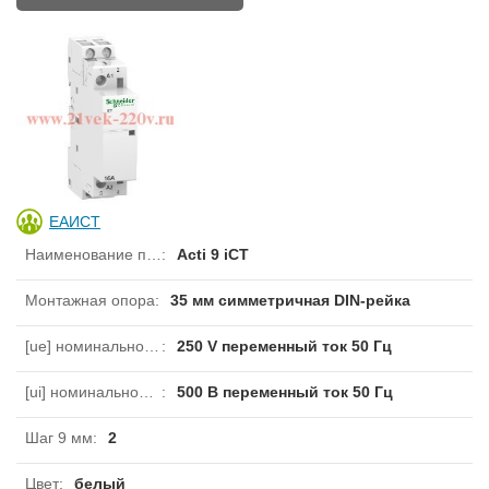
ЕАИСТ
Наименование продукта
:
Acti 9 iCT
Монтажная опора
:
35 мм симметричная DIN-рейка
[ue] номинальное рабочее напряжение
:
250 V переменный ток 50 Гц
[ui] номинальное напряжение изоляции
:
500 В переменный ток 50 Гц
Шаг 9 мм
:
2
Цвет
:
белый