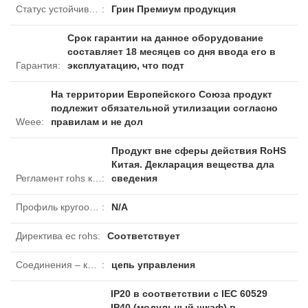
Статус устойчивого продукта
:
Грин Премиум продукция
Срок гарантии на данное оборудование
составляет 18 месяцев со дня ввода его в
Гарантия
:
эксплуатацию, что подт
На территории Европейского Союза продукт
подлежит обязательной утилизации согласно
Weee
:
правилам и не дол
Продукт вне сферы действия RoHS
Китая. Декларация вещества дла
Регламент rohs китая
:
сведения
Профиль кругооборота
:
N/A
Директива ec rohs
:
Соответствует
Соединения – клеммы
:
цепь управления
IP20 в соответствии с IEC 60529
IP40 (модульный шкаф) в