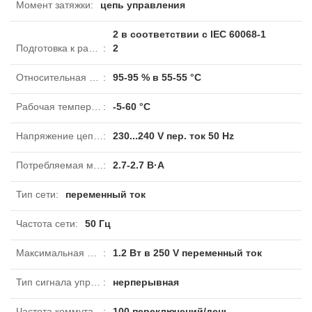
Момент затяжки
:
цепь управления
2 в соответствии с IEC 60068-1
Подготовка к работе в тропических условиях
:
2
Относительная влажность
:
95-95 % в 55-55 °C
Рабочая температура
:
-5-60 °C
Напряжение цепи управления
:
230...240 V пер. ток 50 Hz
Потребляемая мощность при удержании, ва
:
2.7-2.7 В·А
Тип сети
:
переменный ток
Частота сети
:
50 Гц
Максимальная мощность
:
1.2 Вт в 250 V переменный ток
Тип сигнала управления
:
нерперывная
Частота коммутации
:
100 переключений/день