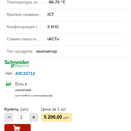
Температура окружающей среды при хранении
:
-40-70 °C
Краткое название устройства
:
iCT
Конфигурация главных контактов
:
2 Н.О.
Совместимость продукта
:
iACTs
Тип продукта
:
контактор
A9C22712
Арт.
Есть в
наличии
(уточняйте у менеджеров)
Купить
(шт):
Цена за 1 шт:
5 200,00
руб.