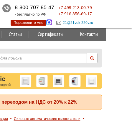
8-800-707-85-47
+7
499
213-00-79
+7
916
856-69-17
- бесплатно по РФ
Перезвоните мне
21@21vek-220v.ru
Статьи
Сертификаты
Контакты
 переходом на НДС от 20% к 22%
укции
Силовые автоматические выключатели