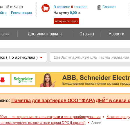
ичный кабинет
В корзине
0
товаров
Блокнот
ойти
Регистрация
На сумму
0,00
р.
оформить заказ
пании
Доставка и оплата
Отзывы
Новости
иск
( По артикулам )
жно:
Памятка для партнеров ООО "ФАРАДЕЙ" в связи с
20v» — интернет-магазин электрики и электрооборудования
Каталог прод
автоматические выключатели серии DPX (Legrand)
Акции