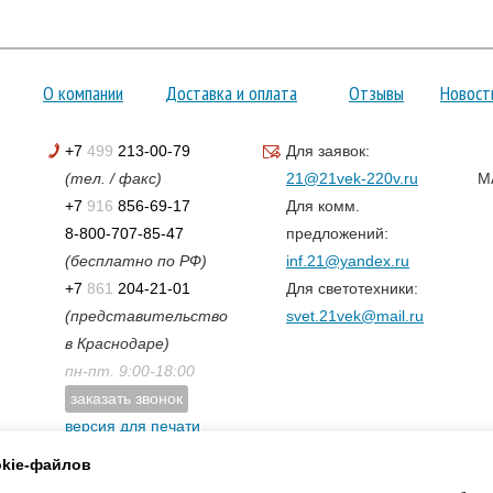
О компании
Доставка и оплата
Отзывы
Новост
+7
499
213-00-79
Для заявок:
(тел. / факс)
21@21vek-220v.ru
M
+7
916
856-69-17
Для комм.
8-800-707-85-47
предложений:
(бесплатно по РФ)
inf.21@yandex.ru
+7
861
204-21-01
Для светотехники:
(представительство
svet.21vek@mail.ru
в Краснодаре)
пн-пт. 9:00-18:00
заказать звонок
версия для печати
карта сайта
okie-файлов