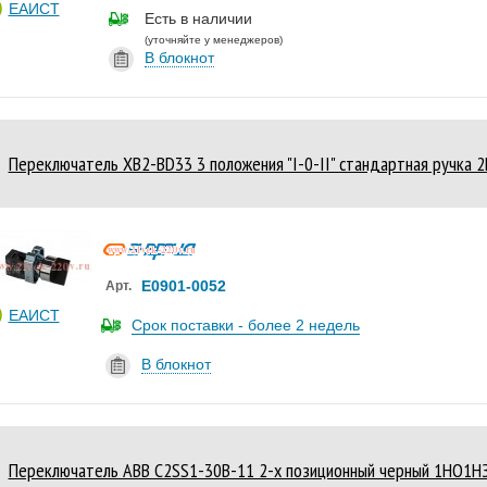
ЕАИСТ
Есть в наличии
(уточняйте у менеджеров)
В блокнот
Переключатель XB2-BD33 3 положения "I-0-II" стандартная ручка 
Е0901-0052
Арт.
ЕАИСТ
Срок поставки - более 2 недель
В блокнот
Переключатель ABB C2SS1-30B-11 2-х позиционный черный 1НО1НЗ 