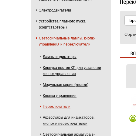
Перек
Электродвигатели
Бр
Устройства плавного пуска
(софтстартеры)
Сорти
Светосигнальные лампы, кнопки
управления и переключатели
ВС
Лампы индикаторы
Корпуса постов КП для установки
кнопок управления
Модульная серия (кнопки)
Кнопки управления
Переключатели
Aксессуары для индикаторов,
кнопок и переключателей
Светосигнальная арматура s-