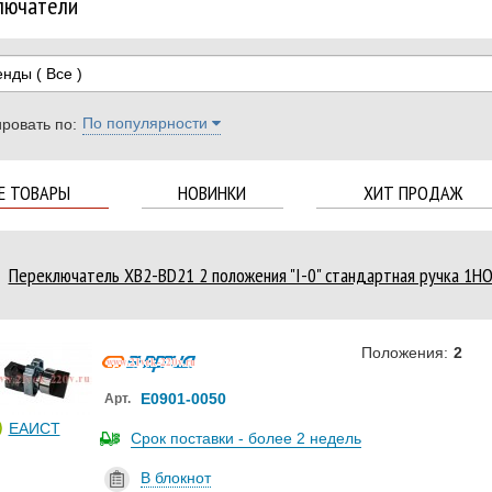
лючатели
енды
( Все )
По популярности
ровать по:
Е ТОВАРЫ
НОВИНКИ
ХИТ ПРОДАЖ
Переключатель XB2-BD21 2 положения "I-0" стандартная ручка 1Н
Положения:
2
Е0901-0050
Арт.
ЕАИСТ
Срок поставки - более 2 недель
В блокнот