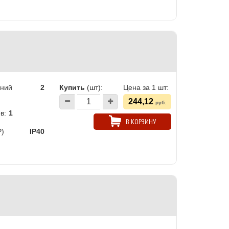
ений
2
Купить
(шт):
Цена за 1 шт:
244,12
руб.
в:
1
В КОРЗИНУ
P)
IP40