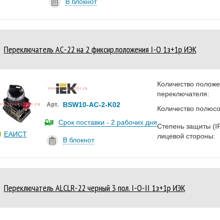
В блокнот
Переключатель АС-22 на 2 фиксир.положения I-O 1з+1р ИЭК
Количество полож
переключателя:
BSW10-AC-2-K02
Арт.
Количество полюсо
Срок поставки - 2 рабочих дня
Степень защиты (I
ЕАИСТ
лицевой стороны:
В блокнот
Переключатель АLСLR-22 черный 3 пол. I-O-II 1з+1р ИЭК