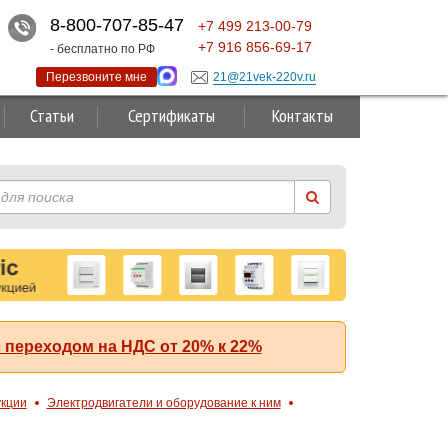
8-800-707-85-47
+7
499
213-00-79
+7
916
856-69-17
- бесплатно по РФ
Перезвоните мне
21@21vek-220v.ru
Статьи
Сертификаты
Контакты
 переходом на НДС от 20% к 22%
укции
Электродвигатели и оборудование к ним