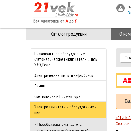
Л
В
Каталог продукции
О ком
Низковольтное оборудование
По
(Автоматические выключатели, Дифы,
УЗО, Реле)
Электрические щиты, шкафы, боксы
Лампы
Светильники и Прожектора
Ва
Электродвигатели и оборудование к
ним
«21vek-2
Светосиг
Преобразователи частоты
(частотные преобразователи)