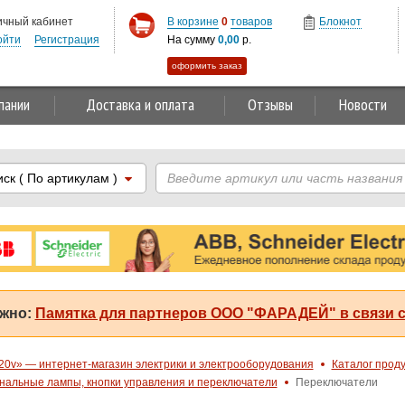
ичный кабинет
В корзине
0
товаров
Блокнот
ойти
Регистрация
На сумму
0,00
р.
оформить заказ
пании
Доставка и оплата
Отзывы
Новости
иск
( По артикулам )
жно:
Памятка для партнеров ООО "ФАРАДЕЙ" в связи с
20v» — интернет-магазин электрики и электрооборудования
Каталог прод
нальные лампы, кнопки управления и переключатели
Переключатели