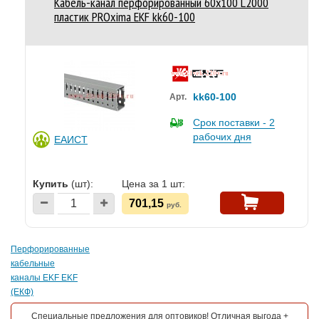
Кабель-канал перфорированный 60х100 L2000
пластик PROxima EKF kk60-100
kk60-100
Арт.
Срок поставки - 2
рабочих дня
ЕАИСТ
Купить
(шт):
Цена за 1 шт:
701,15
руб.
Перфорированные
кабельные
каналы EKF EKF
(ЕКФ)
Специальные предложения для оптовиков! Отличная выгода +