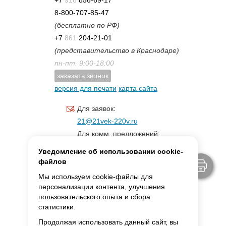
8-800-707-85-47
(бесплатно по РФ)
+7
861
204-21-01
(представительство в Краснодаре)
пн-пт. 9:00-18:00
заказать звонок
версия для печати
карта сайта
Для заявок:
21@21vek-220v.ru
Для комм. предложений:
inf.21@yandex.ru
Уведомление об использовании cookie-
Для светотехники:
файлов
svet.21vek@mail.ru
Мы используем cookie-файлы для
персонализации контента, улучшения
пользовательского опыта и сбора
MAX:
ссылка для связи
статистики.
Продолжая использовать данный сайт, вы