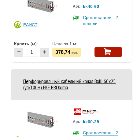
kk40-60
Арт.
Срок поставки - 2
недели
ЕАИСТ
Купить
(м):
Цена за 1 м:
378,74
руб.
Перфорированный кабельный канал ВхШ:60х25
(уп/100м) EKF PROxima
kk60-25
Арт.
Срок поставки - 2