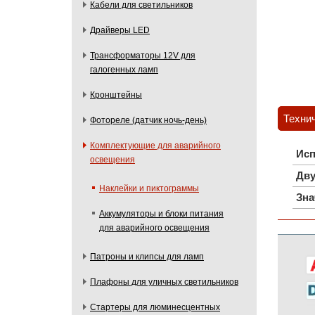
Кабели для светильников
Драйверы LED
Трансформаторы 12V для
галогенных ламп
Кронштейны
Техни
Фотореле (датчик ночь-день)
Комплектующие для аварийного
Исп
освещения
Дву
Наклейки и пиктограммы
Зна
Аккумуляторы и блоки питания
для аварийного освещения
Патроны и клипсы для ламп
Плафоны для уличных светильников
Стартеры для люминесцентных