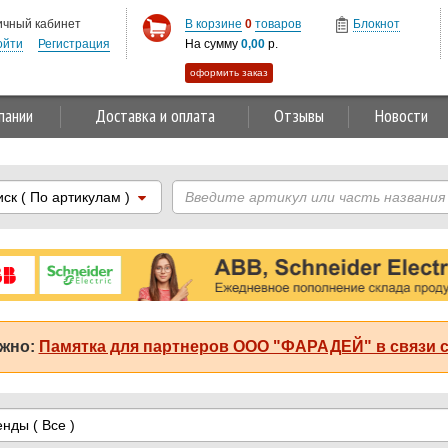
ичный кабинет
В корзине
0
товаров
Блокнот
ойти
Регистрация
На сумму
0,00
р.
оформить заказ
пании
Доставка и оплата
Отзывы
Новости
иск
( По артикулам )
жно:
Памятка для партнеров ООО "ФАРАДЕЙ" в связи с
енды
( Все )