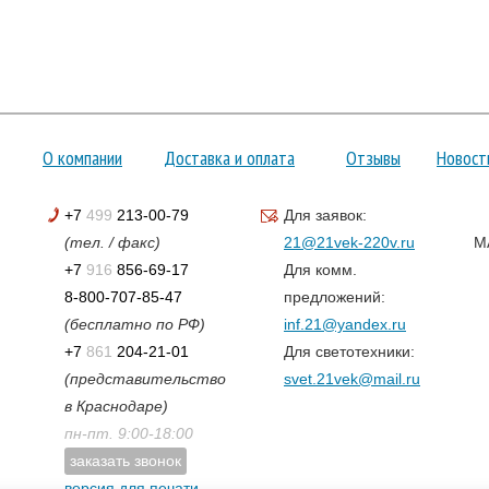
О компании
Доставка и оплата
Отзывы
Новост
+7
499
213-00-79
Для заявок:
(тел. / факс)
21@21vek-220v.ru
M
+7
916
856-69-17
Для комм.
8-800-707-85-47
предложений:
(бесплатно по РФ)
inf.21@yandex.ru
+7
861
204-21-01
Для светотехники:
(представительство
svet.21vek@mail.ru
в Краснодаре)
пн-пт. 9:00-18:00
заказать звонок
версия для печати