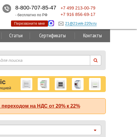
8-800-707-85-47
+7
499
213-00-79
+7
916
856-69-17
- бесплатно по РФ
Перезвоните мне
21@21vek-220v.ru
Статьи
Сертификаты
Контакты
 переходом на НДС от 20% к 22%