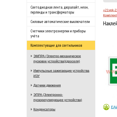
Светодиодная лента, дюралайт, неон,
«21vek-2
гирлянды и трансформаторы
Комплект
Силовые автоматические выключатели
Наклей
Счетчики электроэнергии и приборы
учёта
Комплектующие для светильников
ЭМПРА (Электро-механическое
пусковое устройства)(дроселя)
Импульсные зажигающие устройства
ИЗУ
Датчики движения
ЭПРА (Электронно-
пускорегулирующее устройства)
ЕА
Конденсаторы