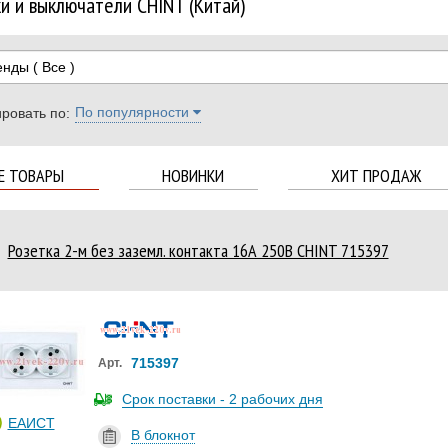
и и выключатели CHINT (Китай)
енды
( Все )
По популярности
ровать по:
Е ТОВАРЫ
НОВИНКИ
ХИТ ПРОДАЖ
Розетка 2-м без заземл. контакта 16А 250В CHINT 715397
715397
Арт.
Срок поставки - 2 рабочих дня
ЕАИСТ
В блокнот