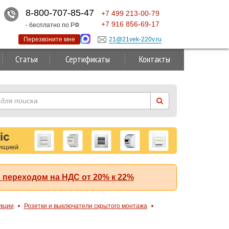
8-800-707-85-47
+7
499
213-00-79
+7
916
856-69-17
- бесплатно по РФ
Перезвоните мне
21@21vek-220v.ru
Статьи
Сертификаты
Контакты
 переходом на НДС от 20% к 22%
укции
Розетки и выключатели скрытого монтажа