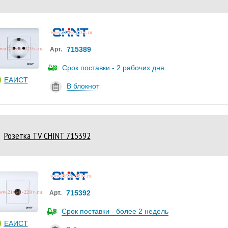
715389
Арт.
Срок поставки - 2 рабочих дня
ЕАИСТ
В блокнот
Розетка ТV CHINT 715392
715392
Арт.
Срок поставки - более 2 недель
ЕАИСТ