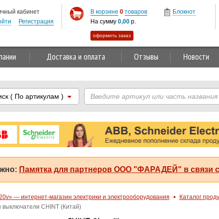
ичный кабинет
В корзине
0
товаров
Блокнот
ойти
Регистрация
На сумму
0,00
р.
оформить заказ
пании
Доставка и оплата
Отзывы
Новости
иск
( По артикулам )
жно:
Памятка для партнеров ООО "ФАРАДЕЙ" в связи с
20v» — интернет-магазин электрики и электрооборудования
Каталог прод
и выключатели CHINT (Китай)