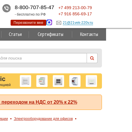
8-800-707-85-47
+7
499
213-00-79
+7
916
856-69-17
- бесплатно по РФ
Перезвоните мне
21@21vek-220v.ru
Статьи
Сертификаты
Контакты
 переходом на НДС от 20% к 22%
укции
Электрооборудование для офисов