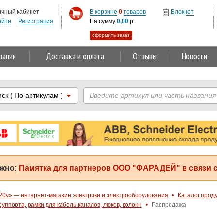
ичный кабинет
В корзине
0
товаров
Блокнот
ойти
Регистрация
На сумму
0,00
р.
оформить заказ
пании
Доставка и оплата
Отзывы
Новости
иск
( По артикулам )
жно:
Памятка для партнеров ООО "ФАРАДЕЙ" в связи с
20v» — интернет-магазин электрики и электрооборудования
Каталог прод
 суппорта, рамки для кабель-каналов, люков, колонн
Распродажа