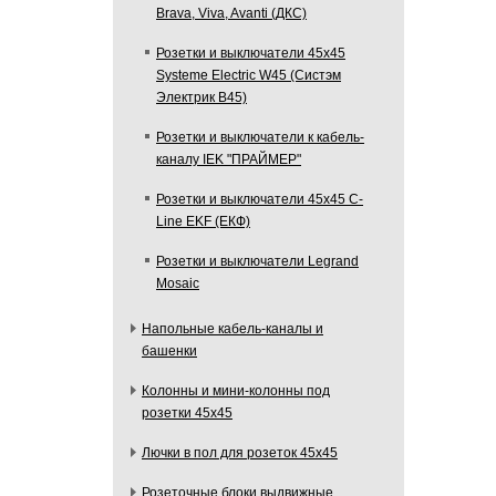
Brava, Viva, Avanti (ДКС)
Розетки и выключатели 45х45
Systeme Electric W45 (Систэм
Электрик В45)
Розетки и выключатели к кабель-
каналу IEK "ПРАЙМЕР"
Розетки и выключатели 45х45 C-
Line EKF (ЕКФ)
Розетки и выключатели Legrand
Mosaic
Напольные кабель-каналы и
башенки
Колонны и мини-колонны под
розетки 45х45
Лючки в пол для розеток 45х45
Розеточные блоки выдвижные,