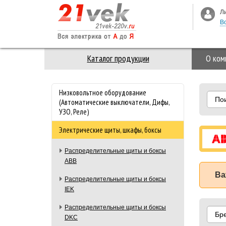
Л
В
Каталог продукции
О ком
Низковольтное оборудование
По
(Автоматические выключатели, Дифы,
УЗО, Реле)
Электрические щиты, шкафы, боксы
Распределительные щиты и боксы
ABB
Ва
Распределительные щиты и боксы
IEK
Распределительные щиты и боксы
Бр
DKC