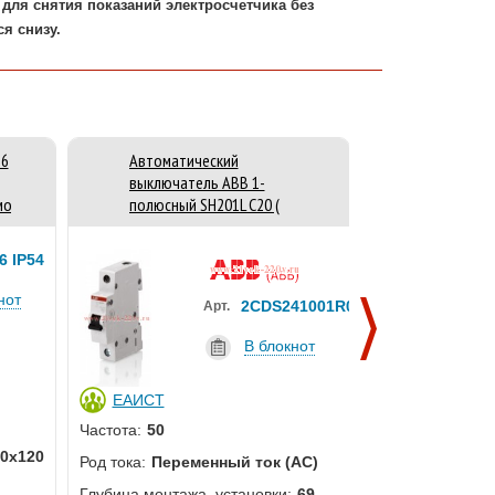
я снятия показаний электросчетчика без
я снизу.
36
Автоматический
Реверсивн
выключатель ABB 1-
ABB OT63F3
мок)
полюсный SH201L C20 (
ручки)
автомат )
 IP54
нот
2CDS241001R0204
Арт.
В блокнот
ЕАИСТ
ЕАИСТ
Номинальный то
Частота:
50
нагрузки Iu:
0х120
Род тока:
Переменный ток (AC)
Количество пол
Глубина монтажа, установки:
69