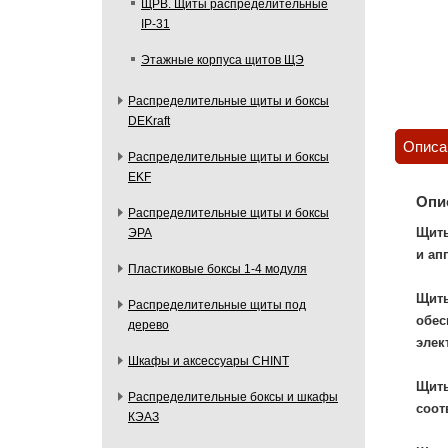
ЩРВ. Щиты распределительные
IP-31
Этажные корпуса щитов ЩЭ
Распределительные щиты и боксы
DEKraft
Описа
Распределительные щиты и боксы
EKF
Опи
Распределительные щиты и боксы
Щиты
ЭРА
и ап
Пластиковые боксы 1-4 модуля
Щиты
Распределительные щиты под
обес
дерево
элек
Шкафы и аксессуары CHINT
Щиты
Распределительные боксы и шкафы
соот
КЭАЗ