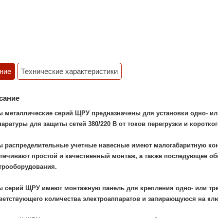
ние
Технические характеристики
сание
 металлические серий ЩРУ предназначены для установки одно- ил
паратуры для защиты сетей 380/220 В от токов перегрузки и коротко
 распределительные учетные навесные имеют малогабаритную кон
печивают простой и качественный монтаж, а также последующее об
трооборудования.
 серий ЩРУ имеют монтажную панель для крепления одно- или тре
ветствующего количества электроаппаратов и запирающуюся на кл