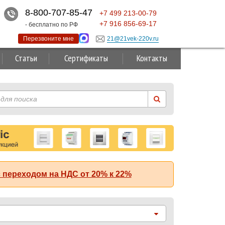
8-800-707-85-47
+7
499
213-00-79
+7
916
856-69-17
- бесплатно по РФ
Перезвоните мне
21@21vek-220v.ru
Статьи
Сертификаты
Контакты
 переходом на НДС от 20% к 22%