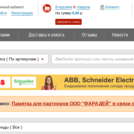
ичный кабинет
В корзине
0
товаров
Блокнот
ойти
Регистрация
На сумму
0,00
р.
оформить заказ
пании
Доставка и оплата
Отзывы
Новости
иск
( По артикулам )
жно:
Памятка для партнеров ООО "ФАРАДЕЙ" в связи с
енды
( Все )