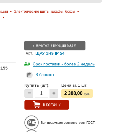
укции
Электрические щиты, шкафы, боксы
4
« ВЕРНУТЬСЯ В ТЕКУЩИЙ РАЗДЕЛ
ЩРУ 1Н9 IP 54
Арт.
Срок поставки - более 2 недель
х155
В блокнот
Купить
(шт):
Цена за 1 шт:
2 388,00
руб.
В КОРЗИНУ
Вся продукция соответствует ГОСТ.