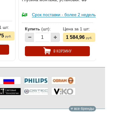
Степень защиты 
стороны:
Есть в нал
Срок поставки - более 2 недель
(уточняйте у 
1 шт:
Купить
(шт):
Купить
(шт):
Цена за 1 шт:
75
руб.
1 584,96
руб.
В КОРЗИНУ
все бренды