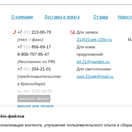
О компании
Доставка и оплата
Отзывы
Новост
+7
499
213-00-79
Для заявок:
(тел. / факс)
21@21vek-220v.ru
M
+7
916
856-69-17
Для комм.
8-800-707-85-47
предложений:
(бесплатно по РФ)
inf.21@yandex.ru
+7
861
204-21-01
Для светотехники:
(представительство
svet.21vek@mail.ru
в Краснодаре)
пн-пт. 9:00-18:00
заказать звонок
версия для печати
карта сайта
okie-файлов
нализации контента, улучшения пользовательского опыта и сбора 