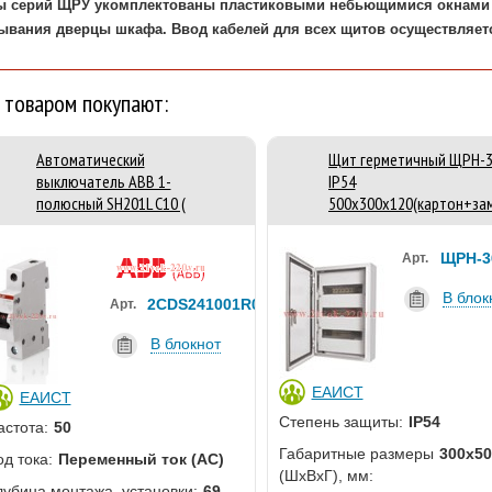
 серий ЩРУ укомплектованы пластиковыми небьющимися окнами дл
ывания дверцы шкафа. Ввод кабелей для всех щитов осуществляетс
 товаром покупают:
Автоматический
Щит герметичный ЩРН-
выключатель ABB 1-
IP54
полюсный SH201L C10 (
500х300х120(картон+за
автомат )
ЩРН-36
Арт.
В блок
2CDS241001R0104
Арт.
В блокнот
ЕАИСТ
ЕАИСТ
Степень защиты:
IP54
астота:
50
Габаритные размеры
300х50
од тока:
Переменный ток (AC)
(ШхВхГ), мм:
лубина монтажа, установки:
69