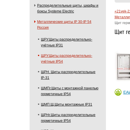
Распределительные щиты, шкафы и
«21vek-2
боксы Systeme Electric
Металлич
Металлические щиты IP 30-IP 54
Щит герм
Россия
Щит г
ЩРУ.Щиты распределительно-
учётные IP31
ЩРУ.Щиты распределительно-
учётные IP54
ЩРН. Щиты распределительные
IP-31
ЩМПг.Щиты с монтажной панелью
ЕА
герметичные IP54
ЩМП.Щ.Щиты монтажные IP31
ЩРНг.Щиты распределительные
герметичные IP54