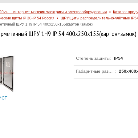
20v» — интернет-магазин электрики и электрооборудования
Каталог прод
еские щиты IP 30-IP 54 Россия
ЩРУ.Щиты распределительно-учётные IP5
етичный ЩРУ 1Н9 IP 54 400х250х155(картон+замок)
ерметичный ЩРУ 1Н9 IP 54 400х250х155(картон+замок)
Степень защиты
:
IP54
Габаритные размеры (ШхВхГ), мм
:
250х400
ИСТ