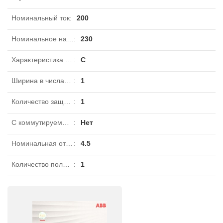
Номинальный ток
:
200
Номинальное напряжение
:
230
Характеристика срабатывания
:
C
Ширина в числах модульных расстояний
:
1
Количество защищенных полюсов
:
1
С коммутируемым нейтральным проводником
:
Нет
Номинальная отключающая способность в соответствии с EN 60898
:
4.5
Количество полюсов
:
1