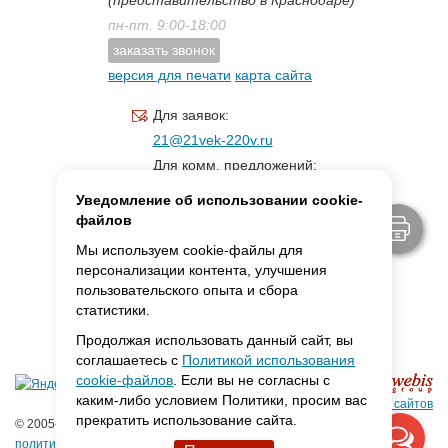
(представительство в Краснодаре)
пн-пт. 9:00-18:00
заказать звонок
версия для печати
карта сайта
Для заявок:
21@21vek-220v.ru
Для комм. предложений:
inf.21@yandex.ru
Уведомление об использовании cookie-
Для светотехники:
файлов
svet.21vek@mail.ru
Мы используем cookie-файлы для
персонализации контента, улучшения
пользовательского опыта и сбора
MAX:
ссылка для связи
статистики.
Продолжая использовать данный сайт, вы
соглашаетесь с
Политикой использования
cookie-файлов
. Если вы не согласны с
каким-либо условием Политики, просим вас
Создание сайтов
прекратить использование сайта.
© 2005-2026 ООО «Фарадей»
политика конфиденциальности