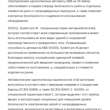
Электрические однополюсные автоматы ABB на 20 Ампер
обеспечивают в первую очередь безопасность работы отдельных
элементов цепи от непредвиденных перегрузок, а также помогают
в вопросах безопасности и надёжности использования
оборудования.
SH201L System pro M - специальная серия автовыключателей,
которая соответствует всем современным требованиям и может
быть использована во всех видах зданий и сооружений
производственного и гражданского типа. Размыкающая
способность автоматов АВВ SH200L System pro M делает
доступным их применение на большинстве возможных объектов.
Благодаря корпусу, оснащённому одинарной клеммой,
предназначенной для введения проводника, привел к снижению
себестоимости изготовления, а, следовательно и стоимости
изделия на рынке.
Автоматические однополюсные выключатели этой категории
выполнены в соответствии с мировыми нормами и стандартами
Европы EC/EN 60898, а также IEC/EN 60947-2. SH200L со
специальной характеристикой C, которая выделяет этот прибор,
вводят в эксплуатацию специально для повышения уровня
безопасности электрических цепей от непредвиденных
перегрузок, безопасности резистивных и индуктивных нагрузок и с