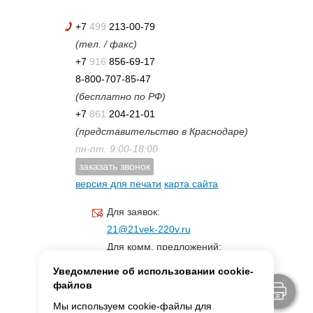
+7
499
213-00-79
(тел. / факс)
+7
916
856-69-17
8-800-707-85-47
(бесплатно по РФ)
+7
861
204-21-01
(представительство в Краснодаре)
пн-пт. 9:00-18:00
заказать звонок
версия для печати
карта сайта
Для заявок:
21@21vek-220v.ru
Для комм. предложений:
inf.21@yandex.ru
Уведомление об использовании cookie-
Для светотехники:
файлов
svet.21vek@mail.ru
Мы используем cookie-файлы для