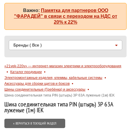
Важно:
Памятка для партнеров ООО
"ФАРАДЕЙ" в связи с переходом на НДС от
20% к 22%
Бренды
( Все )
«21vek-220v» — интернет-магазин электрики и электрооборудования
Каталог продукции
Электромонтажные изделия, клеммы, кабельные системы
Аксессуары для сборки щитов и боксов
Шины соединительные (Гребёнка) и аксессуары
Шина соединительная типа PIN (штырь) 3P 63А луженые (1м) IEK
Шина соединительная типа PIN (штырь) 3P 63А
луженые (1м) IEK
« ВЕРНУТЬСЯ В ТЕКУЩИЙ РАЗДЕЛ