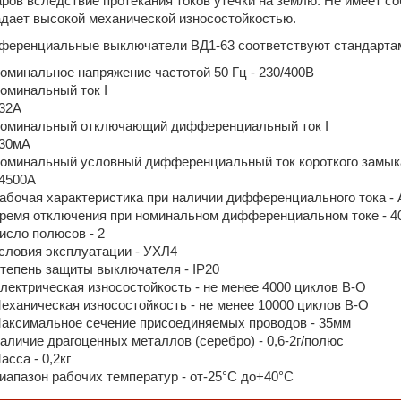
ров вследствие протекания токов утечки на землю. Не имеет со
дает высокой механической износостойкостью.
еренциальные выключатели ВД1-63 соответствуют стандартам 
оминальное напряжение частотой 50 Гц - 230/400В
оминальный ток I
 32А
оминальный отключающий дифференциальный ток I
 30мА
оминальный условный дифференциальный ток короткого замыка
 4500А
абочая характеристика при наличии дифференциального тока -
ремя отключения при номинальном дифференциальном токе - 4
исло полюсов - 2
словия эксплуатации - УХЛ4
тепень защиты выключателя - IP20
лектрическая износостойкость - не менее 4000 циклов В-О
еханическая износостойкость - не менее 10000 циклов В-О
аксимальное сечение присоединяемых проводов - 35мм
аличие драгоценных металлов (серебро) - 0,6-2г/полюс
асса - 0,2кг
иапазон рабочих температур - от-25°С до+40°С