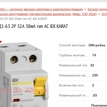
20v» — интернет-магазин электрики и электрооборудования
Каталог прод
ьтное оборудование (Автоматические выключатели, Дифы, УЗО, Реле)
Уст
63 2Р 32А 30мА тип AC IEK KARAT
1-63 2Р 32А 30мА тип AC IEK KARAT
Способ монтажа
:
DIN-рейка
Глубина монтажа, установки
:
74
Номинальный ток
:
32
Номинальное напряжение
:
230
Количество полюсов
:
2
Номинальный ток утечки
:
.03
Перемен