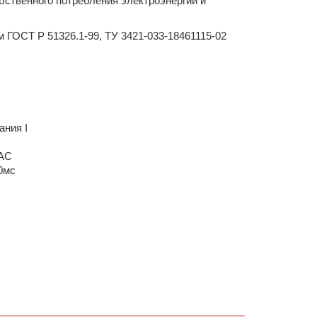
бственного потребления электроэнергии и
ГОСТ Р 51326.1-99, ТУ 3421-033-18461115-02
ния I
 АС
0мс