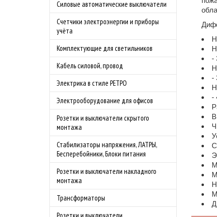
пожа
Силовые автоматические выключатели
обла
Счетчики электроэнергии и приборы
Дифф
учёта
Н
Комплектующие для светильников
Н
-
Кабель силовой, провод
Н
-
Электрика в стиле РЕТРО
Н
-
Электрооборудование для офисов
Р
В
Розетки и выключатели скрытого
Ч
монтажа
У
Стабилизаторы напряжения, ЛАТРЫ,
С
Бесперебойники, Блоки питания
Э
М
Розетки и выключатели накладного
М
монтажа
Н
М
Трансформаторы
Д
Розетки и выключатели