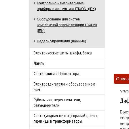
Контрольно-измерительные
приборы и автоматика ITK/ONI (IEK)
Оборудование для систем
комплексной автоматизации ITK/ONI
(IEK)
Педали управления (ножные)
Электрические щиты, шкафы, боксы
Лампы
Светильники и Прожектора
Описа
Электродвигатели и оборудование к
ним
УЗО
Диф
Рубильники, переключатели,
разъединители
Быст
Светодиодная лента, дюралайт, неон,
свер
гирлянды и трансформаторы
непр