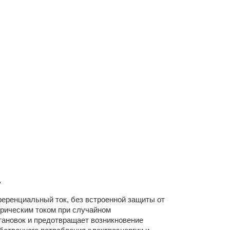
А
ренциальный ток, без встроенной защиты от
трическим током при случайном
ановок и предотвращает возникновение