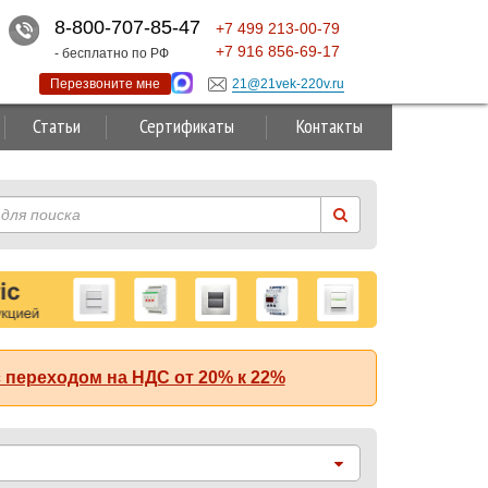
8-800-707-85-47
+7
499
213-00-79
+7
916
856-69-17
- бесплатно по РФ
Перезвоните мне
21@21vek-220v.ru
Статьи
Сертификаты
Контакты
 переходом на НДС от 20% к 22%