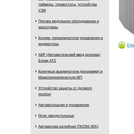
таймеры, термостаты, устройства
УЗМ
Прочее модульное оборудование и
аксессуары
Кнопки, переключатели управления и
индикаторы
ЕА
АВР (Автоматический ввод резерва)
Блоки ATS
Конечные выключатели (концевики) и
Микропереключатели МП
Устройство защиты от дугового
пробоя
Автоматизация и управление
Реле твердотельные
Автоматика релейная ITK/ONI (IEK)