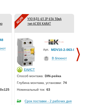
УЗО ВД1-63 2Р 63А 30мА
Автоматич
мок)
тип AC IEK KARAT
выключате
5А 4,5кА х
ИЭК
48
кнот
MDV10-2-063-030
Арт.
В блокнот
ЕАИСТ
ЕАИСТ
Частота:
50
Способ монтажа:
DIN-рейка
Род
Переменн
Глубина монтажа, установки:
74
тока:
Постоянн
0х125
Номинальный ток:
63
Глубина монтажа
Срок постав
Срок поставки - 2 рабочих дня