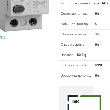
Тип по току утечки
:
ток (AC)
Селективная защита
:
Нет
Номинальная предельная наибольшая отключающая способность (Icw)
:
5
Ширина в числах модульных расстояний
:
36
ИСТ
С кратковременной задержкой отключения
:
Нет
Частота
:
50 Гц
Степень защиты IP
:
IP20
Возможна дополнительная комплектация
:
Нет