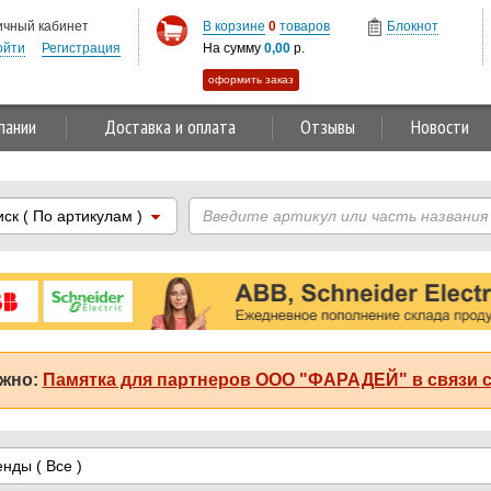
ичный кабинет
В корзине
0
товаров
Блокнот
ойти
Регистрация
На сумму
0,00
р.
оформить заказ
пании
Доставка и оплата
Отзывы
Новости
иск
( По артикулам )
жно:
Памятка для партнеров ООО "ФАРАДЕЙ" в связи с
енды
( Все )