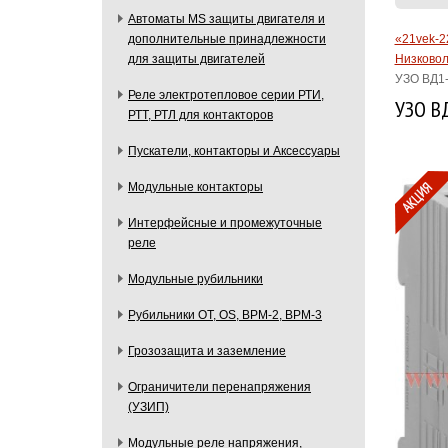
Автоматы MS защиты двигателя и
«21vek-2
дополнительные принадлежности
Низковол
для защиты двигателей
УЗО ВД1-
Реле электротепловое серии РТИ,
УЗО ВД
РТТ, РТЛ для контакторов
Пускатели, контакторы и Аксессуары
Модульные контакторы
Интерфейсные и промежуточные
реле
Модульные рубильники
Рубильники OT, OS, ВРМ-2, ВРМ-3
Грозозащита и заземление
Ограничители перенапряжения
(УЗИП)
Модульные реле напряжения,