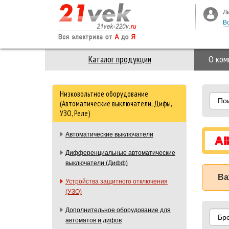
Л
В
Каталог продукции
О ком
Низковольтное оборудование
По
(Автоматические выключатели, Дифы,
УЗО, Реле)
Автоматические выключатели
Дифференциальные автоматические
выключатели (Дифф)
Ва
Устройства защитного отключения
(УЗО)
Дополнительное оборудование для
Бр
автоматов и дифов