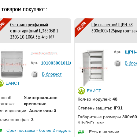
 товаром покупают:
Счетчик трехфазный
Щит навесной ЩРН-48
однотарифный ЦЭ6803В 1
600х300х125(картон+за
230В 10-100А 3ф.4пр. М7
Р32
ЩРН-
Арт.
101003001011076
В бло
Арт.
В блокнот
ЕАИСТ
ЕАИСТ
пособ
Универсальное
Кол-во модулей:
48
онтажа:
крепление
Степень защиты:
IP31
ип индикации:
Аналоговый
Габаритные размеры
300х60
оличество фаз:
3
(ШхВхГ), мм:
Срок поставки - более 2 недель
Есть в наличии