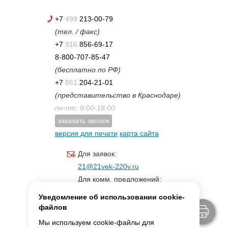
+7
499
213-00-79
(тел. / факс)
+7
916
856-69-17
8-800-707-85-47
(бесплатно по РФ)
+7
861
204-21-01
(представительство в Краснодаре)
пн-пт. 9:00-18:00
заказать звонок
версия для печати
карта сайта
Для заявок:
21@21vek-220v.ru
Для комм. предложений:
inf.21@yandex.ru
Уведомление об использовании cookie-
Для светотехники:
файлов
svet.21vek@mail.ru
Мы используем cookie-файлы для